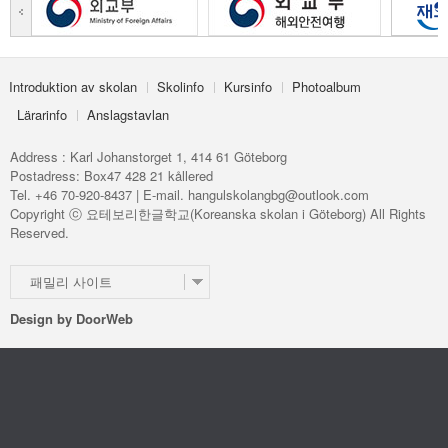
Introduktion av skolan
Skolinfo
Kursinfo
Photoalbum
Lärarinfo
Anslagstavlan
Address : Karl Johanstorget 1, 414 61 Göteborg
Postadress: Box47 428 21 kållered
Tel. +46 70-920-8437 | E-mail. hangulskolangbg@outlook.com
Copyright ⓒ 요테보리한글학교(Koreanska skolan i Göteborg) All Rights
Reserved.
패밀리 사이트
Design by
DoorWeb