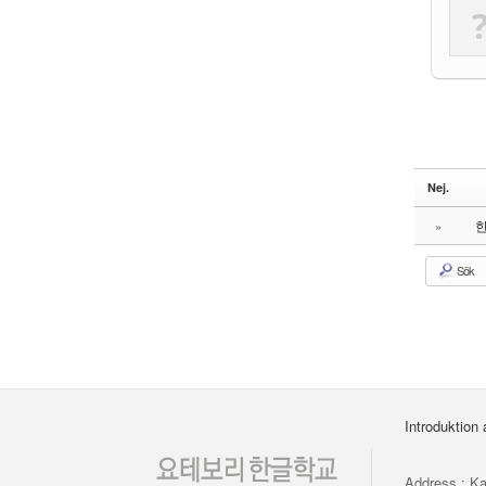
Nej.
한
»
Sök
Introduktion
Address : Ka