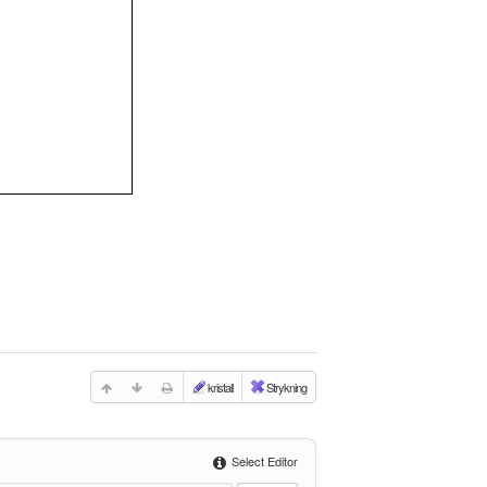
kristall
Strykning
Select Editor