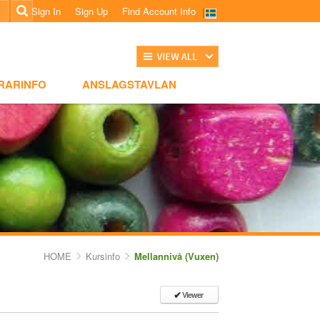
Sign In
Sign Up
Find Account Info
전체보기
NSLAGSTAVLAN
RARINFO
ANSLAGSTAVLAN
HOME
Kursinfo
Mellannivå (Vuxen)
Viewer
✔