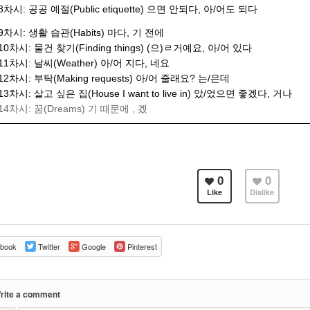
8차시: 공공 예절(Public etiquette) 으면 안되다, 아/어도 되다
9차시: 생활 습관(Habits) 마다, 기 전에
10차시: 물건 찾기(Finding things) (으)ㄹ거예요, 아/어 있다
11차시: 날씨(Weather) 아/어 지다, 네요
12차시: 부탁(Making requests) 아/어 줄래요? 는/은데
13차시: 살고 싶은 집(House I want to live in) 았/었으면 좋겠다, 거나
14차시: 꿈(Dreams) 기 때문에 , 겠
0
0
Like
Dislike
book
Twitter
Google
Pinterest
rite a comment