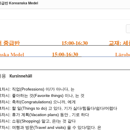
반 Koreanska Medel
15:00-16:30
:
 중급반
교재
세
15:00-16:30
eanska Medel
L
ärob
내용
Kursinnehåll
1차시: 직업(Professions) 이/가 아니다, 는
2차시: 좋아하는 것(Favorite things) 이나, 는 것
3차시: 축하(Congratulations) 으니까, 에게
4차시: 할 일(Things to do) 고 있다, 기가 싫다/힘들다/쉽다/어렵다
5차시: 휴가 계획(Vacation plans) 동안 , 기로 하다
6차시: 쇼핑(Shopping) 말고, 은/는 것 같다
7차시: 여행과 방문(Travel and visits) 을 수 있다/없다. 은