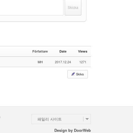
Författare
Date
Views
MH
2017.12.24
1271
Skriva
n
패밀리 사이트
Design by
DoorWeb