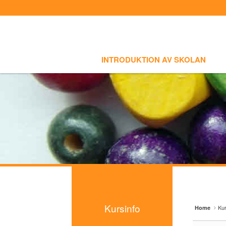
Sign In
Sign Up
Sketchbook5, 스케치북5
Sketchbook5, 스케치북5
Select language
INTRODUKTION AV SKOLAN
SKOLI
Introduktion av skolan
INTRODUKTION AV SKOLAN
Skolinfo
Sketchbook5, 스케치북5
Sketchbook5, 스케치북5
Kursinfo
- Småbarnklass (3-4år)
- Barnklass (5-6år)
- Nybörjarnivå (Vuxen)
- Grundnivå (Vuxen)
- Mellannivå (Vuxen)
Kursinfo
Kur
Home
- Prova på Koreanska