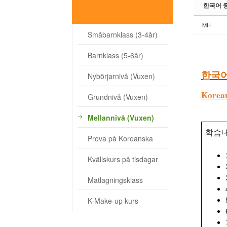
한국어 중급
- Kvällskurs på tisdagar
MH
- Matlagningsklass
Småbarnklass (3-4år)
- K-Make-up kurs
Barnklass (5-6år)
Photoalbum
한국어
Nybörjarnivå (Vuxen)
Lärarinfo
Kor
Grundnivå (Vuxen)
Anslagstavlan
Mellannivå (Vuxen)
학습
Prova på Koreanska
Kvällskurs på tisdagar
Matlagningsklass
K-Make-up kurs