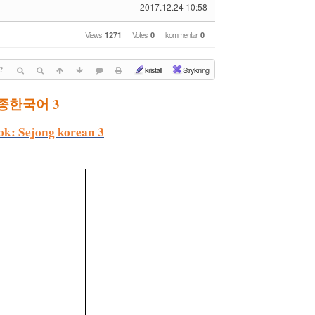
2017.12.24 10:58
Views
Votes
kommentar
1271
0
0
?
kristall
Strykning
3
종한국어
ok: Sejong korean
3