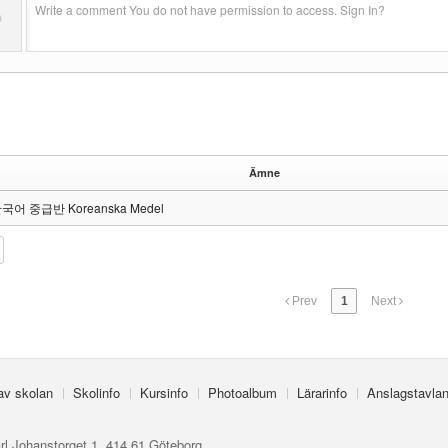
Write a comment You do not have permission to access. Sign In?
?
Ämne
국어 중급반 Koreanska Medel
Prev
1
Next
 av skolan
Skolinfo
Kursinfo
Photoalbum
Lärarinfo
Anslagstavla
rl Johanstorget 1, 414 61 Göteborg