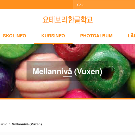
NFO
KURSINFO
PHOTOALBUM
LÄRARINFO
A
SKOLINFO
KURSINFO
PHOTOALBUM
LÄ
Mellannivå (Vuxen)
sinfo
Mellannivå (Vuxen)