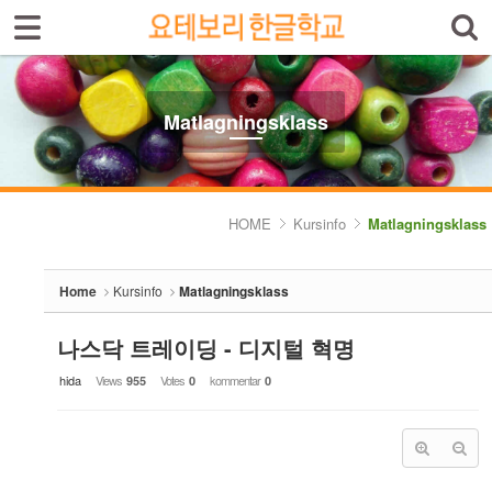
Sign In
Sign Up
Sketchbook5, 스케치북5
Select language
Introduktion av skolan
Matlagningsklass
Skolinfo
Sketchbook5, 스케치북5
Kursinfo
HOME
Kursinfo
Matlagningsklass
- Småbarnklass (3-4år)
Home
Kursinfo
Matlagningsklass
- Barnklass (5-6år)
- Nybörjarnivå (Vuxen)
나스닥 트레이딩 - 디지털 혁명
hida
Views
Votes
kommentar
955
0
0
- Grundnivå (Vuxen)
- Mellannivå (Vuxen)
- Prova på Koreanska