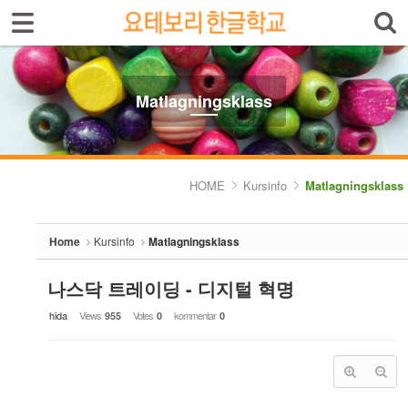
Sign In
Sign Up
Sketchbook5, 스케치북5
Select language
Introduktion av skolan
Matlagningsklass
Skolinfo
Sketchbook5, 스케치북5
Kursinfo
HOME
Kursinfo
Matlagningsklass
- Småbarnklass (3-4år)
Home
Kursinfo
Matlagningsklass
- Barnklass (5-6år)
- Nybörjarnivå (Vuxen)
나스닥 트레이딩 - 디지털 혁명
hida
Views
Votes
kommentar
955
0
0
- Grundnivå (Vuxen)
- Mellannivå (Vuxen)
- Prova på Koreanska