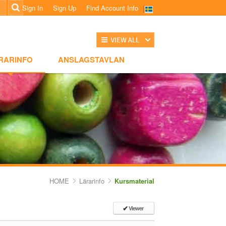
Sign In
Sign Up
Find Account Info
전체보기
NSLAGSTAVLAN
RARINFO
ANSLAGSTAVLAN
HOME
Lärarinfo
Kursmaterial
Viewer
✔