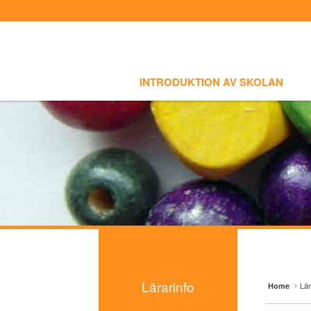
Sign In
Sign Up
Sketchbook5, 스케치북5
Sketchbook5, 스케치북5
Select language
INTRODUKTION AV SKOLAN
SKOLI
Introduktion av skolan
INTRODUKTION AV SKOLAN
Skolinfo
Sketchbook5, 스케치북5
Sketchbook5, 스케치북5
Kursinfo
Photoalbum
Lärarinfo
- Kursplan
- Kursmaterial
Anslagstavlan
Lärarinfo
Lär
Home