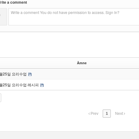
rite a comment
Write a comment You do not have permission to access. Sign In?
?
Ämne
월25일 요리수업
월25일 요리수업 레시피
Prev
1
Next