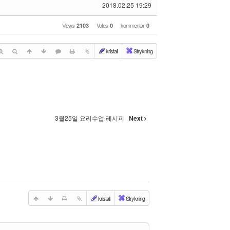
2018.02.25 19:29
Views
Votes
kommentar
2103
0
0
kristall
Strykning
3월25일 요리수업 레시피
Next
kristall
Strykning