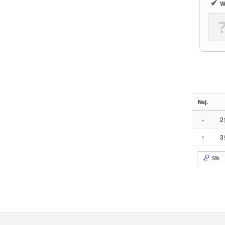
✔
W
Nej.
2
»
3
1
Sök