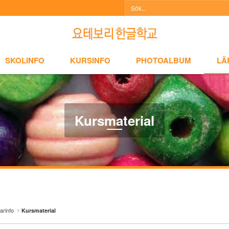
NFO
KURSINFO
PHOTOALBUM
LÄRARINFO
A
SKOLINFO
KURSINFO
PHOTOALBUM
LÄ
Kursmaterial
arinfo
Kursmaterial