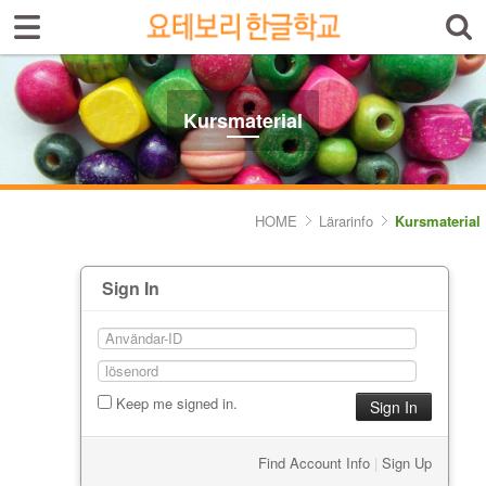
Select language
Introduktion av skolan
Kursmaterial
Skolinfo
Kursinfo
HOME
Lärarinfo
Kursmaterial
Photoalbum
Sign In
Lärarinfo
- Kursplan
- Kursmaterial
Keep me signed in.
Anslagstavlan
Find Account Info
|
Sign Up