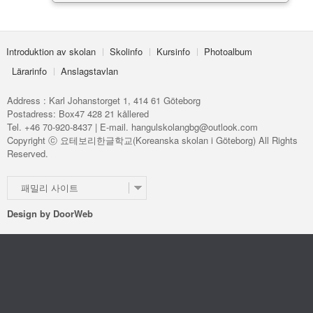
Introduktion av skolan
Skolinfo
Kursinfo
Photoalbum
Lärarinfo
Anslagstavlan
Address : Karl Johanstorget 1, 414 61 Göteborg
Postadress: Box47 428 21 kållered
Tel. +46 70-920-8437 | E-mail. hangulskolangbg@outlook.com
Copyright ⓒ 요테보리한글학교(Koreanska skolan i Göteborg) All Rights
Reserved.
패밀리 사이트
Design by
DoorWeb