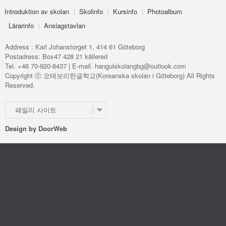
Introduktion av skolan
Skolinfo
Kursinfo
Photoalbum
Lärarinfo
Anslagstavlan
Address : Karl Johanstorget 1, 414 61 Göteborg
Postadress: Box47 428 21 kållered
Tel. +46 70-920-8437 | E-mail. hangulskolangbg@outlook.com
Copyright ⓒ 요테보리한글학교(Koreanska skolan i Göteborg) All Rights
Reserved.
패밀리 사이트
Design by
DoorWeb