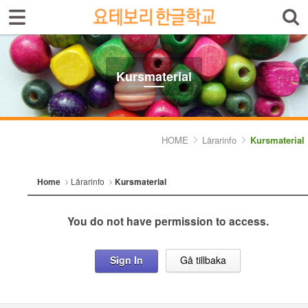
Sign In
Sign Up
Select language
Introduktion av skolan
Kursmaterial
Skolinfo
Kursinfo
HOME
Lärarinfo
Kursmaterial
Photoalbum
Home
Lärarinfo
Kursmaterial
Lärarinfo
You do not have permission to access.
- Kursplan
- Kursmaterial
Sign In
Gå tillbaka
Anslagstavlan