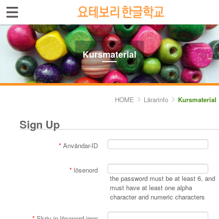
Sign In
Sign Up
Select language
Introduktion av skolan
Kursmaterial
Skolinfo
Kursinfo
HOME
Lärarinfo
Kursmaterial
Photoalbum
Sign Up
Lärarinfo
*
Användar-ID
- Kursplan
*
lösenord
- Kursmaterial
the password must be at least 6, and
must have at least one alpha
character and numeric characters
Anslagstavlan
*
Skriv in lösenord igen