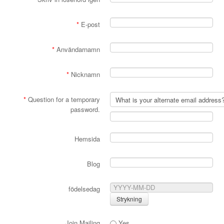
*
E-post
*
Användarnamn
*
Nicknamn
*
Question for a temporary
password.
Hemsida
Blog
födelsedag
Join Mailing
Yes