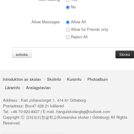
No
Allow Messages
Allow All
Allow for Friends only
Reject All
avboka
Introduktion av skolan
Skolinfo
Kursinfo
Photoalbum
Lärarinfo
Anslagstavlan
Address : Karl Johanstorget 1, 414 61 Göteborg
Postadress: Box47 428 21 kållered
Tel. +46 70-920-8437 | E-mail. hangulskolangbg@outlook.com
Copyright ⓒ 요테보리한글학교(Koreanska skolan i Göteborg) All Rights
Reserved.