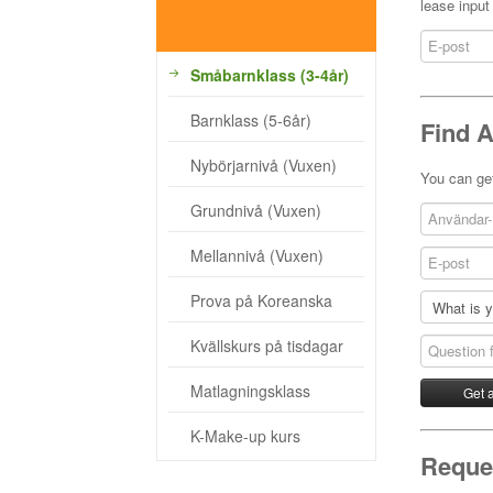
lease input
- Kvällskurs på tisdagar
- Matlagningsklass
Småbarnklass (3-4år)
- K-Make-up kurs
Barnklass (5-6år)
Find 
Photoalbum
Nybörjarnivå (Vuxen)
You can get
Lärarinfo
Grundnivå (Vuxen)
Anslagstavlan
Mellannivå (Vuxen)
Prova på Koreanska
Kvällskurs på tisdagar
Matlagningsklass
K-Make-up kurs
Reques