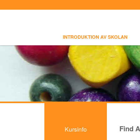
Sign In
Sign Up
Select language
INTRODUKTION AV SKOLAN
SKOLI
Introduktion av skolan
INTRODUKTION AV SKOLAN
Skolinfo
Kursinfo
- Småbarnklass (3-4år)
- Barnklass (5-6år)
- Nybörjarnivå (Vuxen)
- Grundnivå (Vuxen)
- Mellannivå (Vuxen)
Find A
Kursinfo
- Prova på Koreanska