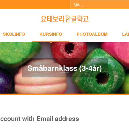
NFO
KURSINFO
PHOTOALBUM
LÄRARINFO
A
SKOLINFO
KURSINFO
PHOTOALBUM
LÄ
Småbarnklass (3-4år)
ccount with Email address