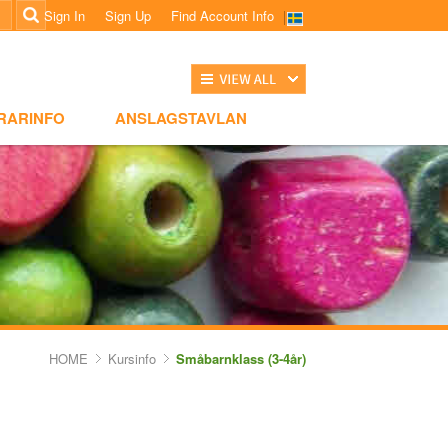
Sign In
Sign Up
Find Account Info
전체보기
NSLAGSTAVLAN
RARINFO
ANSLAGSTAVLAN
HOME
Kursinfo
Småbarnklass (3-4år)