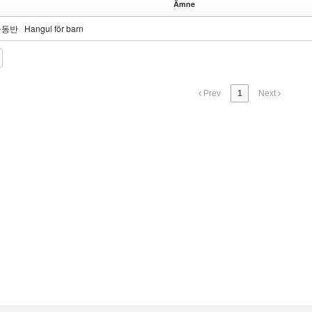
Ämne
동반 Hangul för barn
Prev
1
Next