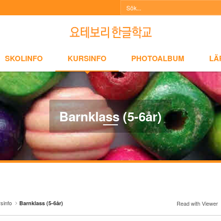
NFO
KURSINFO
PHOTOALBUM
LÄRARINFO
A
SKOLINFO
KURSINFO
PHOTOALBUM
LÄ
Barnklass (5-6år)
sinfo
Barnklass (5-6år)
Read with Viewer