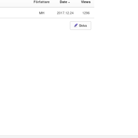
Författare
Date
Views
e
le
r
MH
2017.12.24
1296
y
Skriva