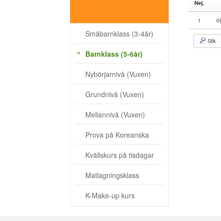
Nej.
- Kvällskurs på tisdagar
아
1
- Matlagningsklass
Småbarnklass (3-4år)
Sök
- K-Make-up kurs
Barnklass (5-6år)
Photoalbum
Nybörjarnivå (Vuxen)
Lärarinfo
Grundnivå (Vuxen)
Anslagstavlan
Mellannivå (Vuxen)
Prova på Koreanska
Kvällskurs på tisdagar
Matlagningsklass
K-Make-up kurs