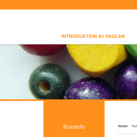
Sign In
Sign Up
Sketchbook5, 스케치북5
Sketchbook5, 스케치북5
Select language
INTRODUKTION AV SKOLAN
SKOLI
Introduktion av skolan
INTRODUKTION AV SKOLAN
Skolinfo
Sketchbook5, 스케치북5
Sketchbook5, 스케치북5
Kursinfo
- Småbarnklass (3-4år)
- Barnklass (5-6år)
- Nybörjarnivå (Vuxen)
- Grundnivå (Vuxen)
- Mellannivå (Vuxen)
Kursinfo
Kur
Home
- Prova på Koreanska