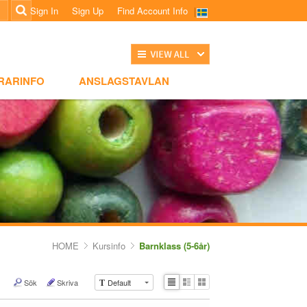
Sign In
Sign Up
Find Account Info
전체보기
NSLAGSTAVLAN
RARINFO
ANSLAGSTAVLAN
HOME
Kursinfo
Barnklass (5-6år)
Sök
Skriva
Default
T
Li
Zi
G
st
n
al