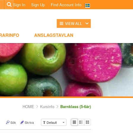
Sign In
Sign Up
Find Account Info
전체보기
NSLAGSTAVLAN
RARINFO
ANSLAGSTAVLAN
HOME
Kursinfo
Barnklass (5-6år)
Sök
Skriva
Default
T
Li
Zi
G
st
n
al