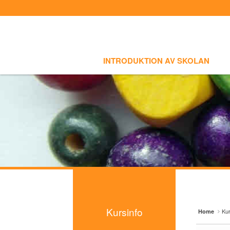
Sign In
Sign Up
Sketchbook5, 스케치북5
Sketchbook5, 스케치북5
Select language
INTRODUKTION AV SKOLAN
SKOLI
Introduktion av skolan
INTRODUKTION AV SKOLAN
Skolinfo
Sketchbook5, 스케치북5
Sketchbook5, 스케치북5
Kursinfo
- Småbarnklass (3-4år)
- Barnklass (5-6år)
- Nybörjarnivå (Vuxen)
- Grundnivå (Vuxen)
- Mellannivå (Vuxen)
Kursinfo
Kur
Home
- Prova på Koreanska