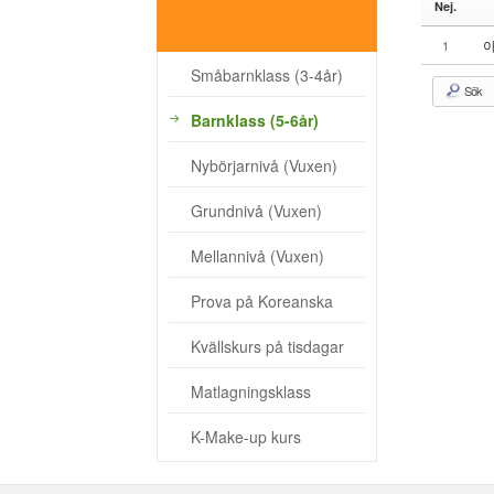
Nej.
- Kvällskurs på tisdagar
아
1
- Matlagningsklass
Småbarnklass (3-4år)
Sök
- K-Make-up kurs
Barnklass (5-6år)
Photoalbum
Nybörjarnivå (Vuxen)
Lärarinfo
Grundnivå (Vuxen)
Anslagstavlan
Mellannivå (Vuxen)
Prova på Koreanska
Kvällskurs på tisdagar
Matlagningsklass
K-Make-up kurs