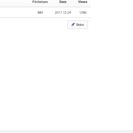
Författare
Date
Views
e
le
r
MH
2017.12.24
1296
y
Skriva