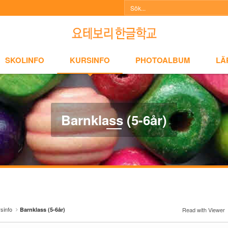
NFO
KURSINFO
PHOTOALBUM
LÄRARINFO
A
SKOLINFO
KURSINFO
PHOTOALBUM
LÄ
Barnklass (5-6år)
sinfo
Barnklass (5-6år)
Read with Viewer