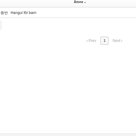
Ämne
동반 Hangul för barn
Prev
1
Next