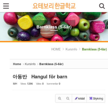
Sign In
Sign Up
Sketchbook5, 스케치북5
Select language
Introduktion av skolan
Barnklass (5-6år)
Skolinfo
Sketchbook5, 스케치북5
Kursinfo
HOME
Kursinfo
Barnklass (5-6år)
- Småbarnklass (3-4år)
Home
Kursinfo
Barnklass (5-6år)
- Barnklass (5-6år)
- Nybörjarnivå (Vuxen)
아동반 Hangul för barn
MH
Views
Votes
kommentar
1296
0
0
- Grundnivå (Vuxen)
- Mellannivå (Vuxen)
kristall
Strykning
- Prova på Koreanska