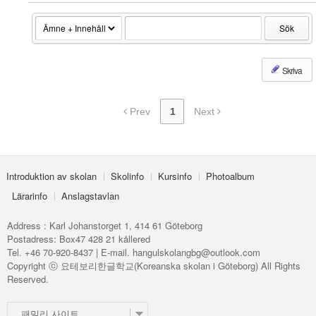
Sök
Skriva
Prev
1
Next
Introduktion av skolan
Skolinfo
Kursinfo
Photoalbum
Lärarinfo
Anslagstavlan
Address : Karl Johanstorget 1, 414 61 Göteborg
Postadress: Box47 428 21 kållered
Tel. +46 70-920-8437 | E-mail. hangulskolangbg@outlook.com
Copyright ⓒ 요테보리한글학교(Koreanska skolan i Göteborg) All Rights
Reserved.
패밀리 사이트