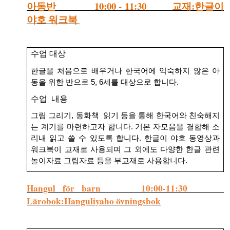
10:00 - 11:30
:
아동반
교재
한글이
- Kvällskurs på tisdagar
야호
워크북
- Matlagningsklass
- K-Make-up kurs
수업 대상
Photoalbum
한글을 처음으로 배우거나 한국어에 익숙하지 않은 아
동을 위한 반으로 5, 6세를 대상으로 합니다.
Lärarinfo
수업 내용
Anslagstavlan
그림 그리기, 동화책 읽기 등을 통해 한국어와 친숙해지
는 계기를 마련하고자 합니다. 기본 자모음을 결합해 소
리내 읽고 쓸 수 있도록 합니다. 한글이 야호 동영상과
워크북이 교재로 사용되며 그 외에도 다양한 한글 관련
놀이자료 그림자료 등을 부교재로 사용합니다.
Hangul för barn 10:00-11:30
L
ärobok:
Hanguliyaho
övningsbok