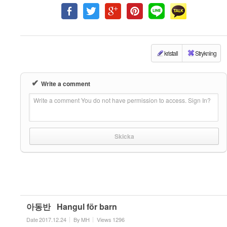
kristall
Strykning
✔
Write a comment
Write a comment You do not have permission to access. Sign In?
아동반 Hangul för barn
Date
2017.12.24
By
MH
Views
1296