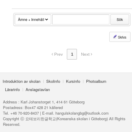
- Kvällskurs på tisdagar
- Matlagningsklass
Sök
- K-Make-up kurs
Skriva
Photoalbum
Lärarinfo
Prev
1
Next
Anslagstavlan
Introduktion av skolan
Skolinfo
Kursinfo
Photoalbum
Lärarinfo
Anslagstavlan
Address : Karl Johanstorget 1, 414 61 Göteborg
Postadress: Box47 428 21 kållered
Tel. +46 70-920-8437 | E-mail. hangulskolangbg@outlook.com
Copyright ⓒ 요테보리한글학교(Koreanska skolan i Göteborg) All Rights
Reserved.