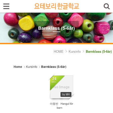
Sign In
Sign Up
Sketchbook5, 스케치북5
Select language
Introduktion av skolan
Barnklass (5-6år)
Skolinfo
Sketchbook5, 스케치북5
Kursinfo
HOME
Kursinfo
Barnklass (5-6år)
- Småbarnklass (3-4år)
Home
Kursinfo
Barnklass (5-6år)
- Barnklass (5-6år)
- Nybörjarnivå (Vuxen)
24
DEC
No Image
- Grundnivå (Vuxen)
1296
by MH
- Mellannivå (Vuxen)
아동반 Hangul för
- Prova på Koreanska
barn