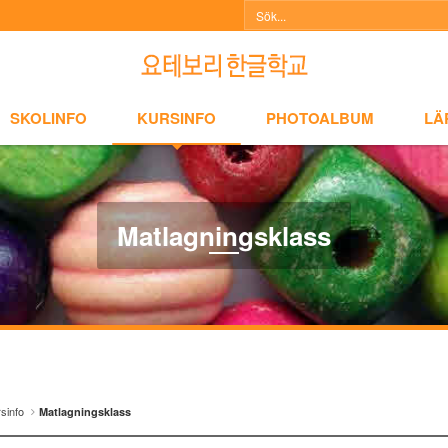
NFO
KURSINFO
PHOTOALBUM
LÄRARINFO
A
SKOLINFO
KURSINFO
PHOTOALBUM
LÄ
Matlagningsklass
sinfo
Matlagningsklass