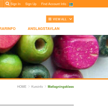
Sign In
Sign Up
Find Account Info
전체보기
NSLAGSTAVLAN
RARINFO
ANSLAGSTAVLAN
HOME
Kursinfo
Matlagningsklass