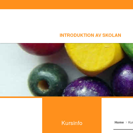
Sign In
Sign Up
Select language
INTRODUKTION AV SKOLAN
SKOLI
Introduktion av skolan
INTRODUKTION AV SKOLAN
Skolinfo
Kursinfo
- Småbarnklass (3-4år)
- Barnklass (5-6år)
- Nybörjarnivå (Vuxen)
- Grundnivå (Vuxen)
- Mellannivå (Vuxen)
Kursinfo
Kur
Home
- Prova på Koreanska