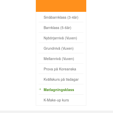
- Kvällskurs på tisdagar
- Matlagningsklass
Småbarnklass (3-4år)
- K-Make-up kurs
Barnklass (5-6år)
Photoalbum
Nybörjarnivå (Vuxen)
Lärarinfo
Grundnivå (Vuxen)
Anslagstavlan
Mellannivå (Vuxen)
Prova på Koreanska
Kvällskurs på tisdagar
Matlagningsklass
K-Make-up kurs