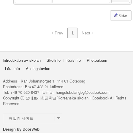
Skriva
Prev
1
Next
Introduktion av skolan
Skolinfo
Kursinfo
Photoalbum
Lärarinfo
Anslagstavlan
Address : Karl Johanstorget 1, 414 61 Göteborg
Postadress: Box47 428 21 kållered
Tel. +46 70-920-8437 | E-mail. hangulskolangbg@outlook.com
Copyright ⓒ 요테보리한글학교(Koreanska skolan i Göteborg) All Rights
Reserved.
패밀리 사이트
Design by
DoorWeb