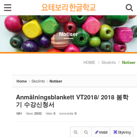
Sign In
Sign Up
Sketchbook5, 스케치북5
Select language
Introduktion av skolan
Notiser
Skolinfo
Sketchbook5, 스케치북5
- Notiser
HOME
Skolinfo
Notiser
- Terminkalender
Home
Skolinfo
Notiser
Kursinfo
Anmälningsblankett VT2018/ 2018 봄학
Photoalbum
기 수강신청서
Lärarinfo
MH
Views
Votes
kommentar
2042
0
0
Anslagstavlan
kristall
Strykning