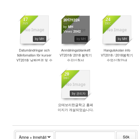
17
24
24
2017/12/24
JAN
DEC
DEC
by
MH
No Image
No Image
No Image
Views
5120
2042
1982
by MH
by MH
by MH
Datumändringar och
Anmälningsblankett
Hangulskolan info
tidinfomation för kurser
VT2018/ 2018 봄학기
VT2018 / 2018봄학기
VT2018/ 날짜변경 및 수
수강신청서
수업신청안내
업시간안내
20
DEC
No Image
2175
by 관리자
요테보리한글학교 홈페
이지가 개설되었습니다.
Sök