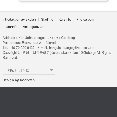
Introduktion av skolan
Skolinfo
Kursinfo
Photoalbum
Lärarinfo
Anslagstavlan
Address : Karl Johanstorget 1, 414 61 Göteborg
Postadress: Box47 428 21 kållered
Tel. +46 70-920-8437 | E-mail. hangulskolangbg@outlook.com
Copyright ⓒ 요테보리한글학교(Koreanska skolan i Göteborg) All Rights
Reserved.
패밀리 사이트
Design by
DoorWeb