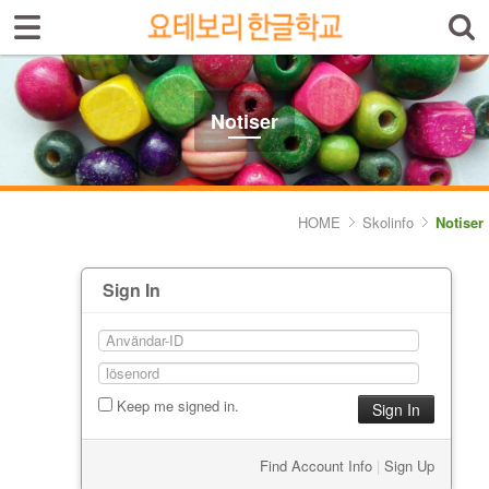
Select language
Introduktion av skolan
Notiser
Skolinfo
- Notiser
HOME
Skolinfo
Notiser
- Terminkalender
Sign In
Kursinfo
Photoalbum
Lärarinfo
Keep me signed in.
Anslagstavlan
Find Account Info
|
Sign Up