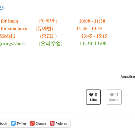
간)
ul för barn (아동반 ) 10:00 - 11:30
ul för små barn (유아반) 11:45 - 13:15
Medel 2 (중급2 )
13:45 - 15:15
agningsklass (요리수업) 11:30-13:00
Anmäln
0
0
Like
Dislike
book
Twitter
Google
Pinterest