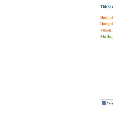
Tid(시
Hang
Hang
Vuxen
Matl
Face