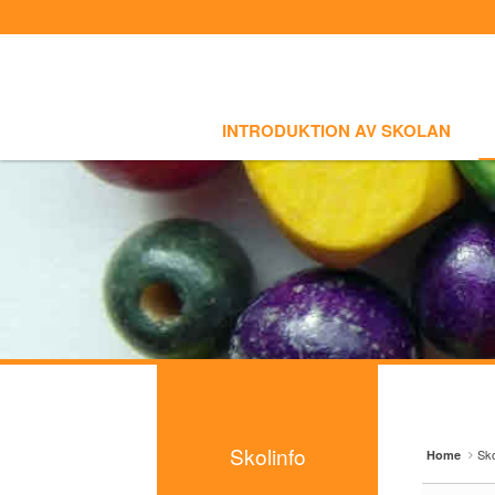
Sign In
Sign Up
Sketchbook5, 스케치북5
Sketchbook5, 스케치북5
Select language
INTRODUKTION AV SKOLAN
SKOLI
Introduktion av skolan
INTRODUKTION AV SKOLAN
Skolinfo
Sketchbook5, 스케치북5
Sketchbook5, 스케치북5
- Notiser
- Terminkalender
Kursinfo
Photoalbum
Lärarinfo
Anslagstavlan
Skolinfo
Sko
Home