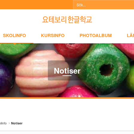
NFO
KURSINFO
PHOTOALBUM
LÄRARINFO
A
SKOLINFO
KURSINFO
PHOTOALBUM
LÄ
Notiser
linfo
Notiser