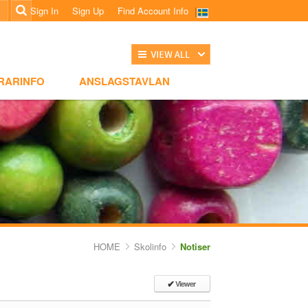
Sign In
Sign Up
Find Account Info
전체보기
NSLAGSTAVLAN
RARINFO
ANSLAGSTAVLAN
HOME
Skolinfo
Notiser
Viewer
✔