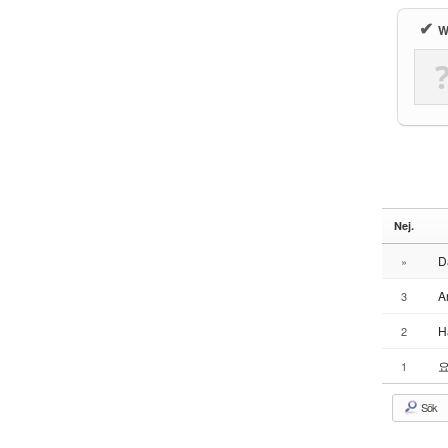
✔
W
Nej.
D
»
A
3
H
2
1
Sök