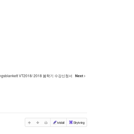
ingsblankett VT2018/ 2018 봄학기 수강신청서
Next
kristall
Strykning