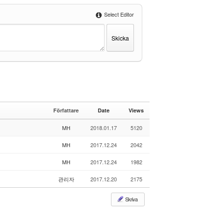
Select Editor
Författare
Date
Views
MH
2018.01.17
5120
MH
2017.12.24
2042
MH
2017.12.24
1982
관리자
2017.12.20
2175
Skriva