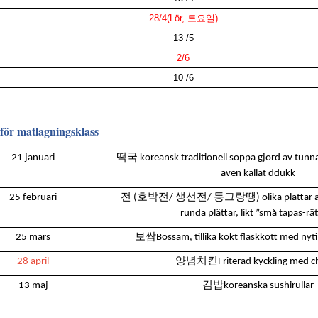
28/4
(Lör,
토요일
)
13 /5
2/6
10 /6
för matlagningsklass
떡국
21 januari
koreansk traditionell soppa gjord av tunna
även kallat ddukk
전
호박전
생선전
동그랑땡
25 februari
(
/
/
) olika plättar
runda plättar, likt ”små tapas-rä
25 mars
보쌈
Bossam, tillika kokt fläskkött med nyt
28 april
양념치킨
Friterad kyckling med ch
13 maj
김밥
koreanska sushirullar