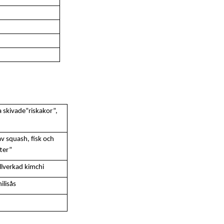
 skivade”riskakor”,
 av squash, fisk och
tter”
illverkad kimchi
ilisås