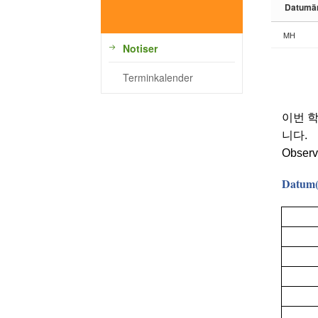
Datumä
MH
Notiser
Terminkalender
이번 
니다.
Observe
Datum