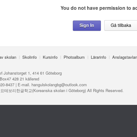
You do not have permission to a
Sign In
Gå tillbaka
 av skolan
Skolinfo
Kursinfo
Photoalbum
Lärarinfo
Anslagstavla
rl Johanstorget 1, 414 61 Göteborg
Box47 428 21 kållered
920-8437 | E-mail. hangulskolangbg@outlook.com
ⓒ 요테보리한글학교(Koreanska skolan i Göteborg) All Rights Reserved.