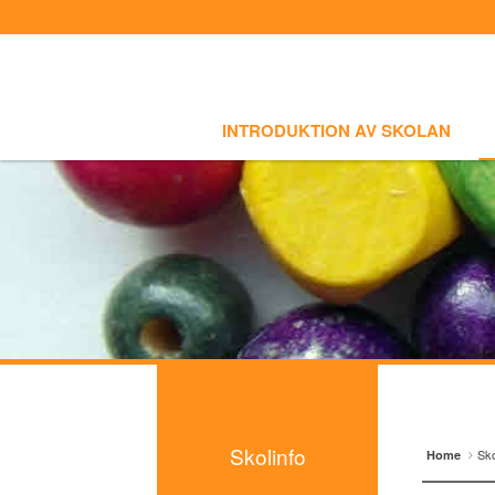
Sign In
Sign Up
Select language
INTRODUKTION AV SKOLAN
SKOLI
Introduktion av skolan
INTRODUKTION AV SKOLAN
Skolinfo
- Notiser
- Terminkalender
Kursinfo
Photoalbum
Lärarinfo
Anslagstavlan
Skolinfo
Sko
Home