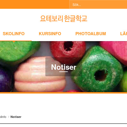
NFO
KURSINFO
PHOTOALBUM
LÄRARINFO
A
SKOLINFO
KURSINFO
PHOTOALBUM
LÄ
Notiser
linfo
Notiser