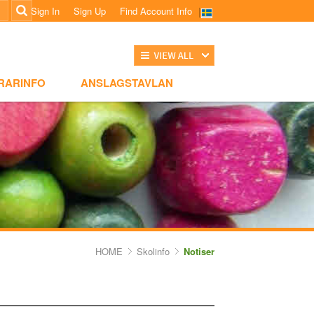
Sign In
Sign Up
Find Account Info
전체보기
NSLAGSTAVLAN
RARINFO
ANSLAGSTAVLAN
HOME
Skolinfo
Notiser