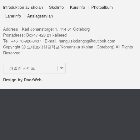
Introduktion av skolan
Skolinfo
Kursinfo
Photoalbum
Lärarinfo
Anslagstavlan
Address : Karl Johanstorget 1, 414 61 Göteborg
Postadress: Box47 428 21 kållered
Tel. +46 70-920-8437 | E-mail. hangulskolangbg@outlook.com
Copyright ⓒ 요테보리한글학교(Koreanska skolan i Göteborg) All Rights
Reserved.
패밀리 사이트
Design by
DoorWeb