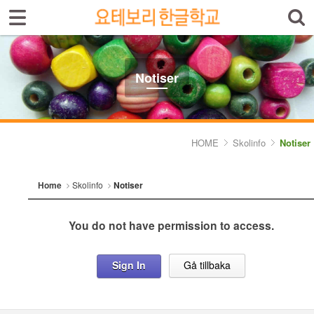
Sign In
Sign Up
Select language
Introduktion av skolan
Notiser
Skolinfo
- Notiser
HOME
Skolinfo
Notiser
- Terminkalender
Home
Skolinfo
Notiser
Kursinfo
You do not have permission to access.
Photoalbum
Lärarinfo
Sign In
Gå tillbaka
Anslagstavlan