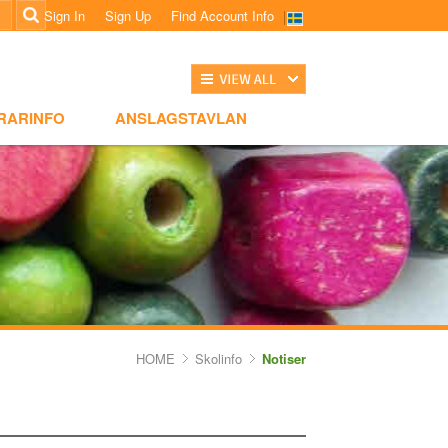
Sign In
Sign Up
Find Account Info
전체보기
NSLAGSTAVLAN
RARINFO
ANSLAGSTAVLAN
HOME
Skolinfo
Notiser