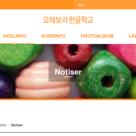
NFO
KURSINFO
PHOTOALBUM
LÄRARINFO
A
SKOLINFO
KURSINFO
PHOTOALBUM
LÄ
Notiser
linfo
Notiser