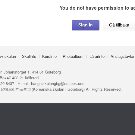
You do not have permission to a
Sign In
Gå tillbaka
 av skolan
Skolinfo
Kursinfo
Photoalbum
Lärarinfo
Anslagstavla
rl Johanstorget 1, 414 61 Göteborg
Box47 428 21 kållered
920-8437 | E-mail. hangulskolangbg@outlook.com
ⓒ 요테보리한글학교(Koreanska skolan i Göteborg) All Rights Reserved.