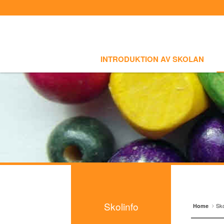
Sign In
Sign Up
Select language
INTRODUKTION AV SKOLAN
SKOLI
Introduktion av skolan
INTRODUKTION AV SKOLAN
Skolinfo
- Notiser
- Terminkalender
Kursinfo
Photoalbum
Lärarinfo
Anslagstavlan
Skolinfo
Sko
Home