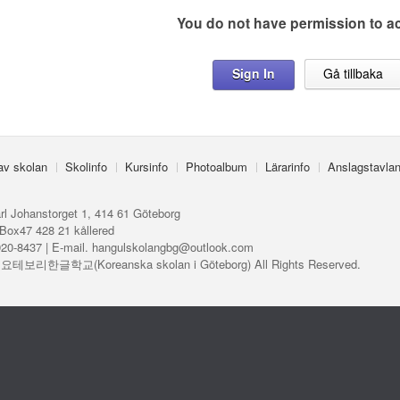
You do not have permission to a
Sign In
Gå tillbaka
 av skolan
Skolinfo
Kursinfo
Photoalbum
Lärarinfo
Anslagstavla
rl Johanstorget 1, 414 61 Göteborg
Box47 428 21 kållered
920-8437 | E-mail. hangulskolangbg@outlook.com
ⓒ 요테보리한글학교(Koreanska skolan i Göteborg) All Rights Reserved.