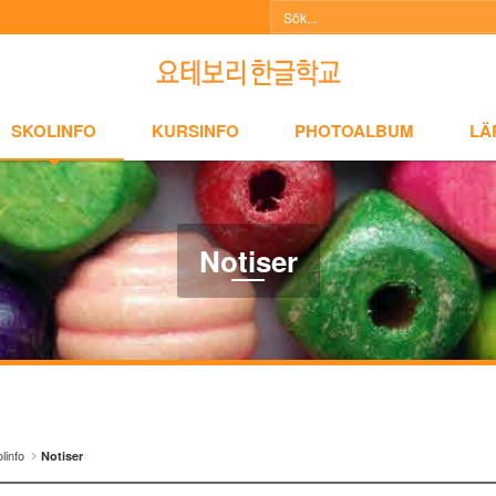
NFO
KURSINFO
PHOTOALBUM
LÄRARINFO
A
SKOLINFO
KURSINFO
PHOTOALBUM
LÄ
Notiser
linfo
Notiser