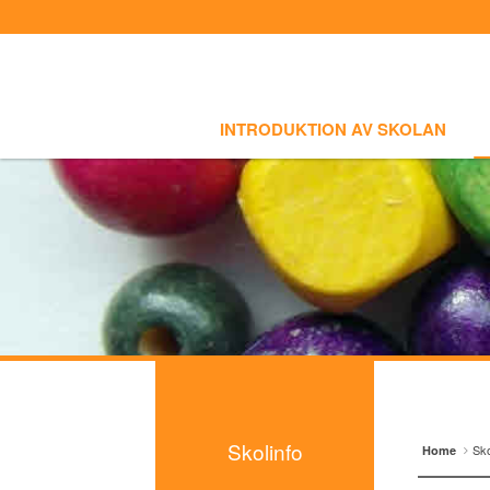
Sign In
Sign Up
Select language
INTRODUKTION AV SKOLAN
SKOLI
Introduktion av skolan
INTRODUKTION AV SKOLAN
Skolinfo
- Notiser
- Terminkalender
Kursinfo
Photoalbum
Lärarinfo
Anslagstavlan
Skolinfo
Sko
Home