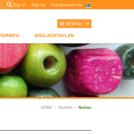
Sign In
Sign Up
Find Account Info
전체보기
NSLAGSTAVLAN
RARINFO
ANSLAGSTAVLAN
HOME
Skolinfo
Notiser