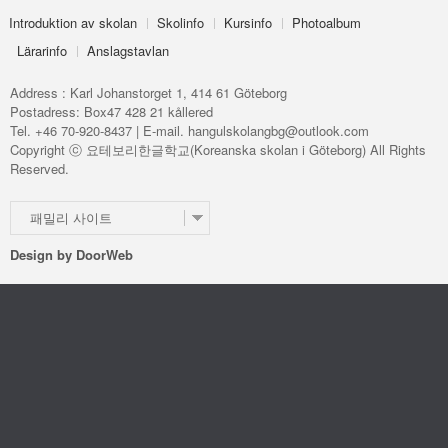
Introduktion av skolan
Skolinfo
Kursinfo
Photoalbum
Lärarinfo
Anslagstavlan
Address : Karl Johanstorget 1, 414 61 Göteborg
Postadress: Box47 428 21 kållered
Tel. +46 70-920-8437 | E-mail. hangulskolangbg@outlook.com
Copyright ⓒ 요테보리한글학교(Koreanska skolan i Göteborg) All Rights
Reserved.
패밀리 사이트
Design by
DoorWeb