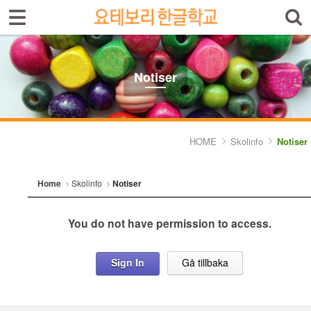
Sign In
Sign Up
Select language
Introduktion av skolan
Notiser
Skolinfo
- Notiser
HOME
Skolinfo
Notiser
- Terminkalender
Home
Skolinfo
Notiser
Kursinfo
You do not have permission to access.
Photoalbum
Lärarinfo
Sign In
Gå tillbaka
Anslagstavlan