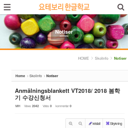
Sign In
Sign Up
Sketchbook5, 스케치북5
Select language
Introduktion av skolan
Notiser
Skolinfo
Sketchbook5, 스케치북5
- Notiser
HOME
Skolinfo
Notiser
- Terminkalender
Home
Skolinfo
Notiser
Kursinfo
Anmälningsblankett VT2018/ 2018 봄학
Photoalbum
기 수강신청서
Lärarinfo
MH
Views
Votes
kommentar
2042
0
0
Anslagstavlan
kristall
Strykning