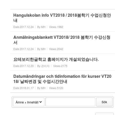
Hangulskolan info VT2018 / 2018봄학기 수업신청안
내
Date
2017.12.24
By
MH
Views
1982
Anmälningsblankett VT2018/ 2018 봄학기 수강신청
서
Date
2017.12.24
By
MH
Views
2042
요테보리한글학교 홈페이지가 개설되었습니다.
Date
2017.12.20
By
관리자
Views
2175
Datumändringar och tidinfomation för kurser VT20
18/ 날짜변경 및 수업시간안내
Date
2018.01.17
By
MH
Views
5120
Sök