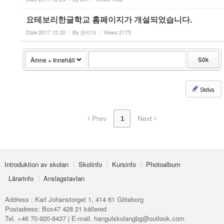
요테보리한글학교 홈페이지가 개설되었습니다.
Date
2017.12.20
By
관리자
Views
2175
Sök
Skriva
Prev
1
Next
Introduktion av skolan
Skolinfo
Kursinfo
Photoalbum
Lärarinfo
Anslagstavlan
Address : Karl Johanstorget 1, 414 61 Göteborg
Postadress: Box47 428 21 kållered
Tel. +46 70-920-8437 | E-mail. hangulskolangbg@outlook.com