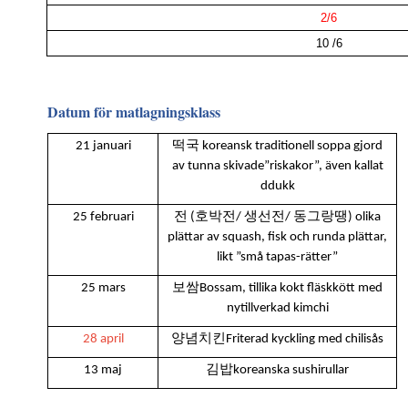
2/6
10 /6
Datum för matlagningsklass
떡국
21 januari
koreansk traditionell soppa gjord
av tunna skivade”riskakor”, även kallat
ddukk
전
호박전
생선전
동그랑땡
25 februari
(
/
/
) olika
plättar av squash, fisk och runda plättar,
likt ”små tapas-rätter”
25 mars
보쌈
Bossam, tillika kokt fläskkött med
nytillverkad kimchi
28 april
양념치킨
Friterad kyckling med chilisås
13 maj
김밥
koreanska sushirullar