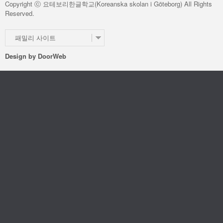
Copyright ⓒ 요테보리한글학교(Koreanska skolan i Göteborg) All Rights
Reserved.
패밀리 사이트
Design by
DoorWeb