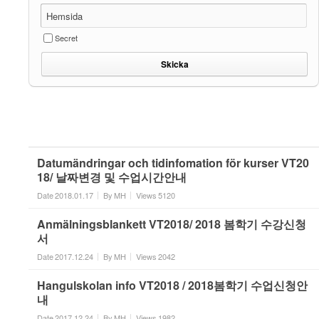
Hemsida
Secret
Datumändringar och tidinfomation för kurser VT20
18/ 날짜변경 및 수업시간안내
Date
2018.01.17
By
MH
Views
5120
Anmälningsblankett VT2018/ 2018 봄학기 수강신청
서
Date
2017.12.24
By
MH
Views
2042
Hangulskolan info VT2018 / 2018봄학기 수업신청안
내
Date
2017.12.24
By
MH
Views
1982