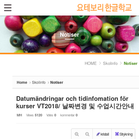
Sign In
Sign Up
Sketchbook5, 스케치북5
Select language
Introduktion av skolan
Notiser
Skolinfo
Sketchbook5, 스케치북5
- Notiser
HOME
Skolinfo
Notiser
- Terminkalender
Home
Skolinfo
Notiser
Kursinfo
Datumändringar och tidinfomation för
Photoalbum
kurser VT2018/ 날짜변경 및 수업시간안내
Lärarinfo
MH
Views
Votes
kommentar
5120
0
0
Anslagstavlan
kristall
Strykning