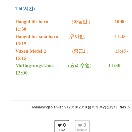
Tid(시간)
Hangul för barn (아동반 ) 10:00 -
11:30
Hangul för små barn (유아반) 11:45 -
13:15
Vuxen
Medel 2 (중급2 )
13:45 -
15:15
Matlagningsklass (요리수업) 11:30-
13:00
Anmälningsblankett VT2018/ 2018 봄학기 수강신청서
Next
0
0
Like
Dislike