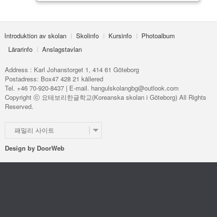
Introduktion av skolan
Skolinfo
Kursinfo
Photoalbum
Lärarinfo
Anslagstavlan
Address : Karl Johanstorget 1, 414 61 Göteborg
Postadress: Box47 428 21 kållered
Tel. +46 70-920-8437 | E-mail. hangulskolangbg@outlook.com
Copyright ⓒ 요테보리한글학교(Koreanska skolan i Göteborg) All Rights
Reserved.
패밀리 사이트
Design by
DoorWeb