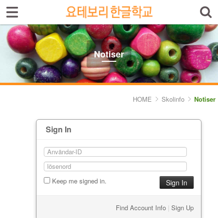
Select language
Introduktion av skolan
Notiser
Skolinfo
- Notiser
HOME
Skolinfo
Notiser
- Terminkalender
Sign In
Kursinfo
Photoalbum
Lärarinfo
Keep me signed in.
Anslagstavlan
Find Account Info
|
Sign Up