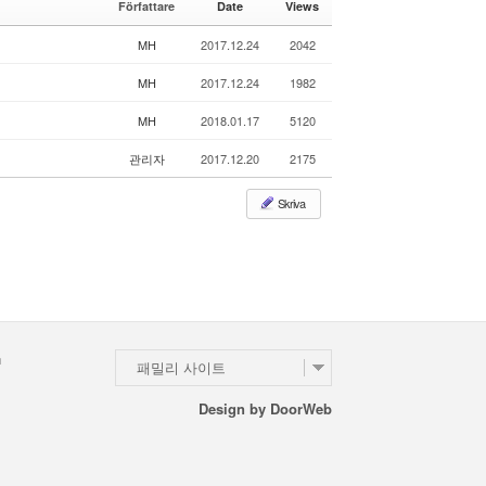
Författare
Date
Views
e
le
r
MH
2017.12.24
2042
y
MH
2017.12.24
1982
MH
2018.01.17
5120
관리자
2017.12.20
2175
Skriva
n
패밀리 사이트
Design by
DoorWeb