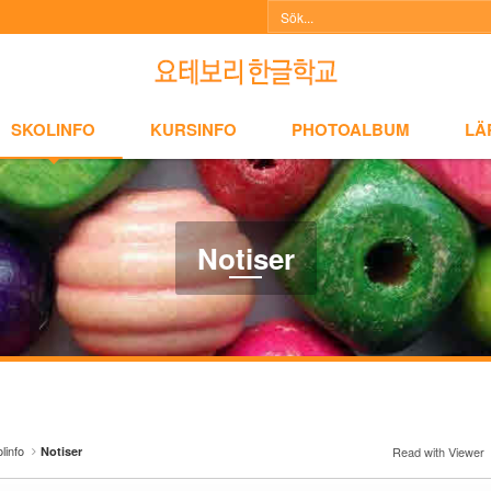
NFO
KURSINFO
PHOTOALBUM
LÄRARINFO
A
SKOLINFO
KURSINFO
PHOTOALBUM
LÄ
Notiser
linfo
Notiser
Read with Viewer