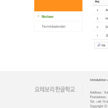
Nej.
A
4
Notiser
H
3
Terminkalender
D
2
1
Sök
Introduktion
Address : Ka
Postadress: 
Tel. +46 70-
Copyright 