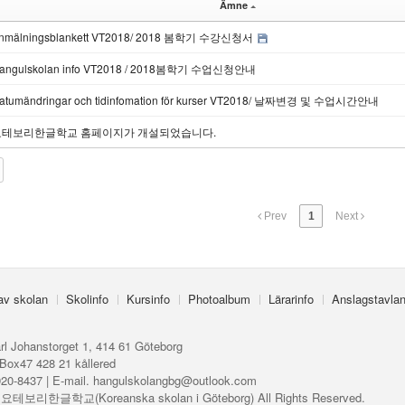
Ämne
nmälningsblankett VT2018/ 2018 봄학기 수강신청서
angulskolan info VT2018 / 2018봄학기 수업신청안내
atumändringar och tidinfomation för kurser VT2018/ 날짜변경 및 수업시간안내
요테보리한글학교 홈페이지가 개설되었습니다.
Prev
1
Next
 av skolan
Skolinfo
Kursinfo
Photoalbum
Lärarinfo
Anslagstavla
rl Johanstorget 1, 414 61 Göteborg
Box47 428 21 kållered
920-8437 | E-mail. hangulskolangbg@outlook.com
ⓒ 요테보리한글학교(Koreanska skolan i Göteborg) All Rights Reserved.