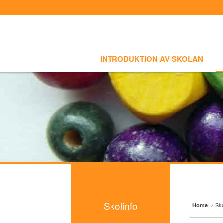
Sign In
Sign Up
Sketchbook5, 스케치북5
Sketchbook5, 스케치북5
Select language
INTRODUKTION AV SKOLAN
SKOLI
Introduktion av skolan
INTRODUKTION AV SKOLAN
Skolinfo
Sketchbook5, 스케치북5
Sketchbook5, 스케치북5
- Notiser
- Terminkalender
Kursinfo
Photoalbum
Lärarinfo
Anslagstavlan
Skolinfo
Sko
Home