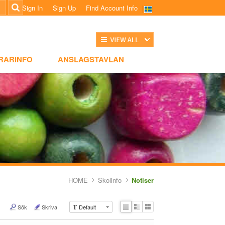
Sign In
Sign Up
Find Account Info
전체보기
NSLAGSTAVLAN
RARINFO
ANSLAGSTAVLAN
HOME
Skolinfo
Notiser
Sök
Skriva
Default
T
Li
Zi
G
st
n
al