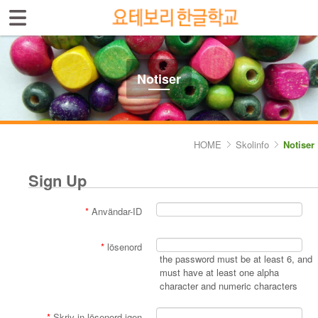
Sign In
Sign Up
Select language
Introduktion av skolan
Notiser
Skolinfo
- Notiser
HOME
Skolinfo
Notiser
- Terminkalender
Sign Up
Kursinfo
*
Användar-ID
Photoalbum
*
lösenord
Lärarinfo
the password must be at least 6, and
must have at least one alpha
character and numeric characters
Anslagstavlan
*
Skriv in lösenord igen