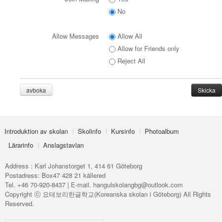
No
Allow Messages
Allow All
Allow for Friends only
Reject All
avboka
Introduktion av skolan
Skolinfo
Kursinfo
Photoalbum
Lärarinfo
Anslagstavlan
Address : Karl Johanstorget 1, 414 61 Göteborg
Postadress: Box47 428 21 kållered
Tel. +46 70-920-8437 | E-mail. hangulskolangbg@outlook.com
Copyright ⓒ 요테보리한글학교(Koreanska skolan i Göteborg) All Rights
Reserved.