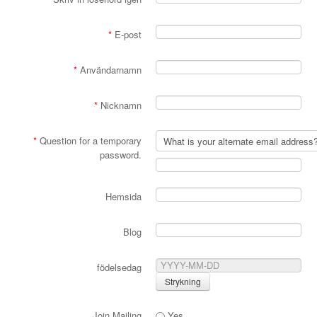
*
E-post
*
Användarnamn
*
Nicknamn
*
Question for a temporary
password.
Hemsida
Blog
födelsedag
Join Mailing
Yes