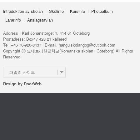
Introduktion av skolan
Skolinfo
Kursinfo
Photoalbum
Lärarinfo
Anslagstavlan
Address : Karl Johanstorget 1, 414 61 Göteborg
Postadress: Box47 428 21 kållered
Tel. +46 70-920-8437 | E-mail. hangulskolangbg@outlook.com
Copyright ⓒ 요테보리한글학교(Koreanska skolan i Göteborg) All Rights
Reserved.
패밀리 사이트
Design by
DoorWeb