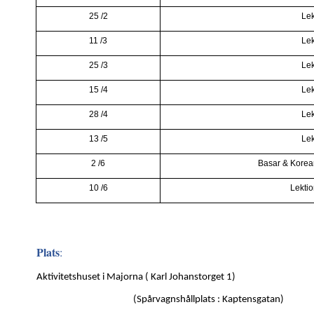
25 /2
Lek
11 /3
Lek
25 /3
Lek
15 /4
Lek
28 /4
Lek
13 /5
Lek
2 /6
Basar & Korean
10 /6
Lekti
Plats
:
Aktivitetshuset i Majorna ( Karl Johanstorget 1)
(Spårvagnshållplats : Kaptensgatan)