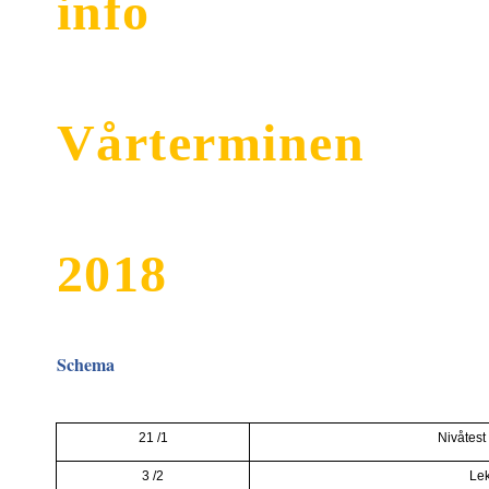
info
Vårterminen
2018
Schema
21 /1
Niv
åtest
3 /2
Lek