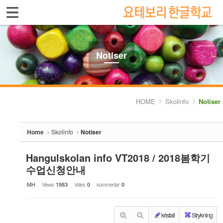
Sign In
Sign Up
Sketchbook5, 스케치북5
Select language
Introduktion av skolan
Notiser
Skolinfo
Sketchbook5, 스케치북5
- Notiser
HOME
Skolinfo
Notiser
- Terminkalender
Home
Skolinfo
Notiser
Kursinfo
Hangulskolan info VT2018 / 2018봄학기
Photoalbum
수업신청안내
Lärarinfo
MH
Views
Votes
kommentar
1983
0
0
Anslagstavlan
kristall
Strykning