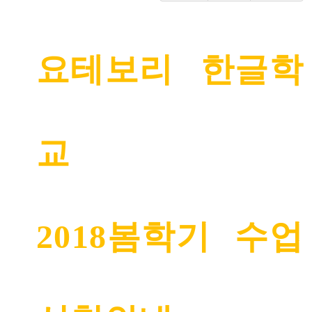
요테보리 한글학
교
2018
봄학기 수업