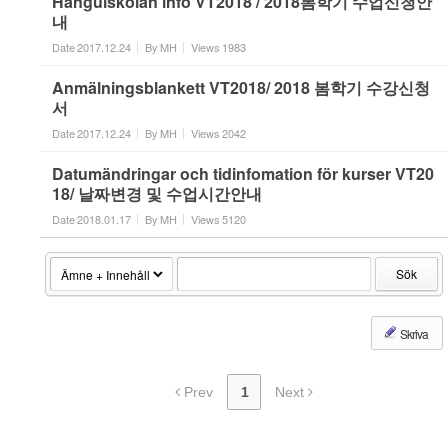
Hangulskolan info VT2018 / 2018봄학기 수업신청안
내
Date
2017.12.24
By
MH
Views
1983
Anmälningsblankett VT2018/ 2018 봄학기 수강신청
서
Date
2017.12.24
By
MH
Views
2042
Datumändringar och tidinfomation för kurser VT20
18/ 날짜변경 및 수업시간안내
Date
2018.01.17
By
MH
Views
5120
Sök
Skriva
Prev
1
Next