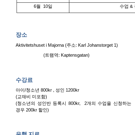
6월 10일
수업
&
장소
Aktivitetshuset i Majorna (주소: Karl Johanstorget 1)
(트램역: Kaptensgatan)
수강료
아이
/
청소년
800kr ,
성인
1200kr
(
교재비 미포
함
)
(청소년의 성인반 등록시 800kr, 2개의 수업을 신청하는
경우
200kr
할인
)
은행
지로