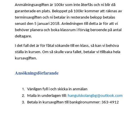
Anmälningsavgiften är 100kr som inte återfås och ni blir då
garanterade en plats. Beloppet på 100kr kommer att räknas av
terminsavgiften och ni betalar in resterande belopp betalas
senast den 5 januari 2018. Anledningen till detta är för att vi
behöver planera och boka klassrum i förväg beroende på antal
deltagare.
I det fall det är för fåtal sökande till en klass, så kan vi behöva
ställa in kursen. Om så skulle vara fallet, betalar vi tillbaka hela
kursavgiften.
Ansökningsförfarande
Vänligen fyll i och skicka in anmälan
Maila in underlagen till:
hangulskolangbg@outlook.com
Betala in kursavgiften till bankgironummer: 363-4912