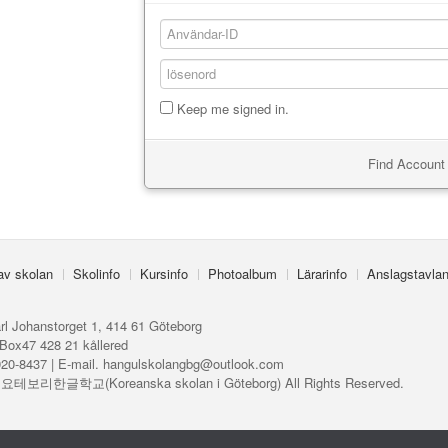
Keep me signed in.
Find Account 
 av skolan
Skolinfo
Kursinfo
Photoalbum
Lärarinfo
Anslagstavla
rl Johanstorget 1, 414 61 Göteborg
Box47 428 21 kållered
920-8437 | E-mail. hangulskolangbg@outlook.com
ⓒ 요테보리한글학교(Koreanska skolan i Göteborg) All Rights Reserved.