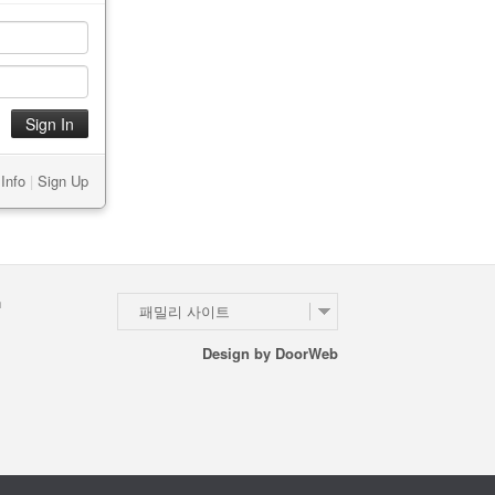
Info
|
Sign Up
n
패밀리 사이트
Design by
DoorWeb