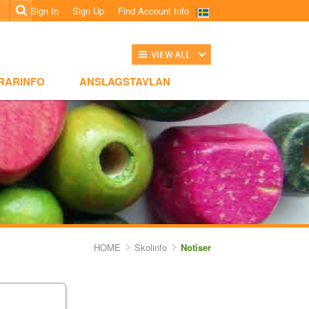
Sign In
Sign Up
Find Account Info
전체보기
NSLAGSTAVLAN
RARINFO
ANSLAGSTAVLAN
HOME
Skolinfo
Notiser