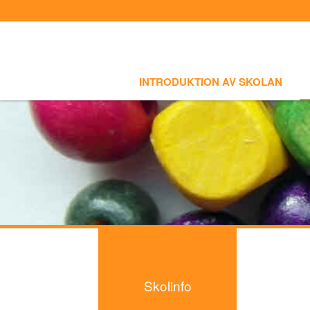
Select language
INTRODUKTION AV SKOLAN
SKOLI
Introduktion av skolan
INTRODUKTION AV SKOLAN
Skolinfo
- Notiser
- Terminkalender
Kursinfo
Photoalbum
Lärarinfo
Anslagstavlan
Skolinfo