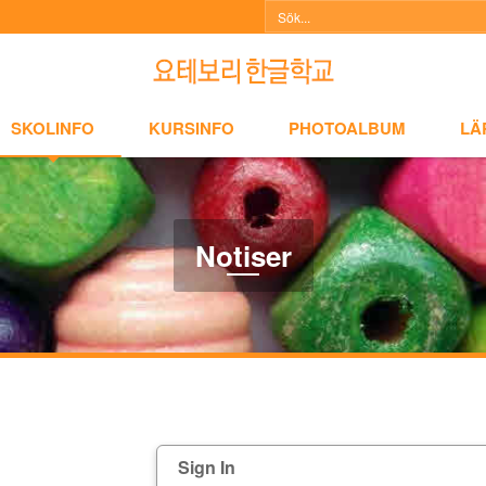
NFO
KURSINFO
PHOTOALBUM
LÄRARINFO
A
SKOLINFO
KURSINFO
PHOTOALBUM
LÄ
Notiser
Sign In