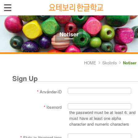
Sign In
Sign Up
Select language
Introduktion av skolan
Notiser
Skolinfo
- Notiser
HOME
Skolinfo
Notiser
- Terminkalender
Sign Up
Kursinfo
*
Användar-ID
Photoalbum
*
lösenord
Lärarinfo
the password must be at least 6, and
must have at least one alpha
character and numeric characters
Anslagstavlan
*
Skriv in lösenord igen