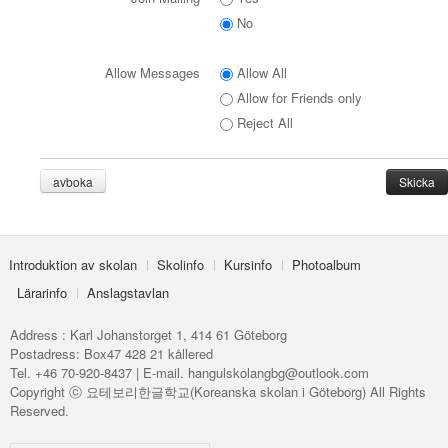
No
Allow Messages
Allow All
Allow for Friends only
Reject All
avboka
Introduktion av skolan
Skolinfo
Kursinfo
Photoalbum
Lärarinfo
Anslagstavlan
Address : Karl Johanstorget 1, 414 61 Göteborg
Postadress: Box47 428 21 kållered
Tel. +46 70-920-8437 | E-mail. hangulskolangbg@outlook.com
Copyright ⓒ 요테보리한글학교(Koreanska skolan i Göteborg) All Rights
Reserved.