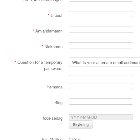
*
E-post
*
Användarnamn
*
Nicknamn
*
Question for a temporary
password.
Hemsida
Blog
födelsedag
Join Mailing
Yes