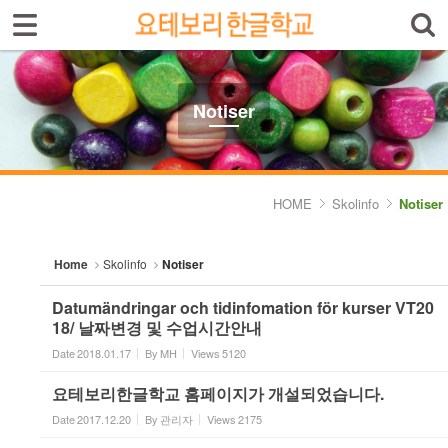
Sign In
Sign Up
Sketchbook5, 스케치북5
Select language
Introduktion av skolan
Notiser
Skolinfo
Sketchbook5, 스케치북5
- Notiser
HOME
Skolinfo
Notiser
- Terminkalender
Home
Skolinfo
Notiser
Kursinfo
Datumändringar och tidinfomation för kurser VT20
Photoalbum
18/ 날짜변경 및 수업시간안내
Date
2018.01.17
By
MH
Views
5120
Lärarinfo
요테보리한글학교 홈페이지가 개설되었습니다.
Anslagstavlan
Date
2017.12.20
By
관리자
Views
2175