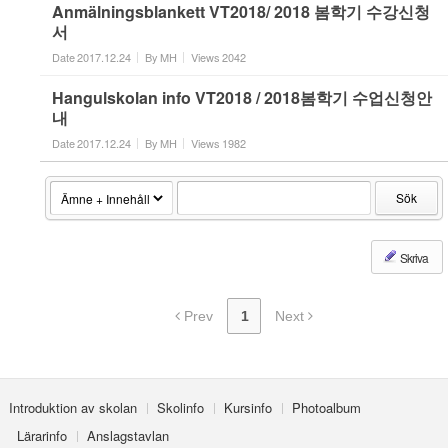
Anmälningsblankett VT2018/ 2018 봄학기 수강신청
서
Date
2017.12.24
By
MH
Views
2042
Hangulskolan info VT2018 / 2018봄학기 수업신청안
내
Date
2017.12.24
By
MH
Views
1982
Sök
Skriva
Prev
1
Next
Introduktion av skolan
Skolinfo
Kursinfo
Photoalbum
Lärarinfo
Anslagstavlan