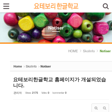
Sign In
Sign Up
Sketchbook5, 스케치북5
Select language
Introduktion av skolan
Notiser
Skolinfo
Sketchbook5, 스케치북5
- Notiser
HOME
Skolinfo
Notiser
- Terminkalender
Home
Skolinfo
Notiser
Kursinfo
요테보리한글학교 홈페이지가 개설되었습
Photoalbum
니다.
Lärarinfo
관리자
Views
Votes
kommentar
2175
0
0
Anslagstavlan