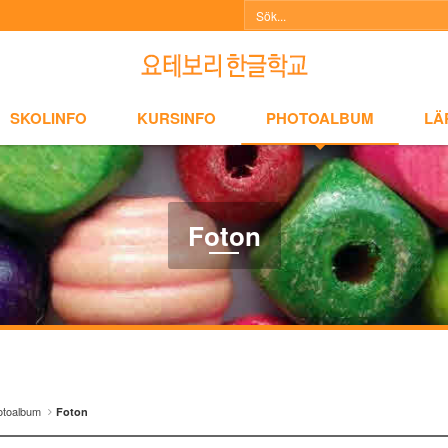
NFO
KURSINFO
PHOTOALBUM
LÄRARINFO
A
SKOLINFO
KURSINFO
PHOTOALBUM
LÄ
Foton
otoalbum
Foton