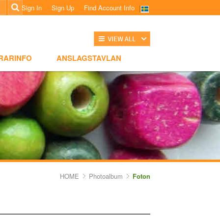
Sign In
Sign Up
Find Account Info
전체보기
NSLAGSTAVLAN
RARINFO
ANSLAGSTAVLAN
HOME
Photoalbum
Foton