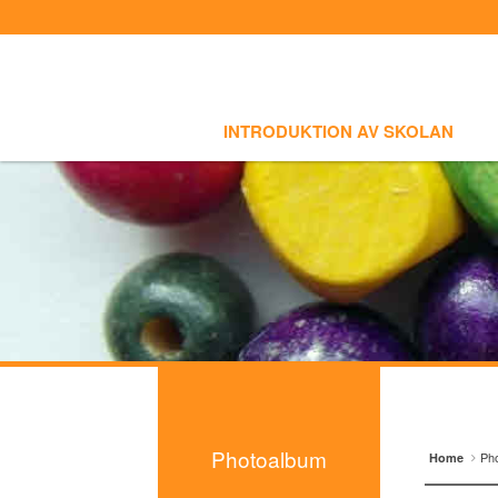
Sign In
Sign Up
Select language
INTRODUKTION AV SKOLAN
SKOLI
Introduktion av skolan
INTRODUKTION AV SKOLAN
Skolinfo
Kursinfo
Photoalbum
- Foton
Lärarinfo
Anslagstavlan
Photoalbum
Ph
Home