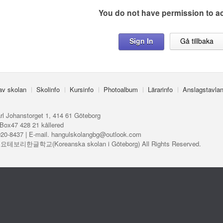
You do not have permission to a
Sign In
Gå tillbaka
 av skolan
Skolinfo
Kursinfo
Photoalbum
Lärarinfo
Anslagstavla
rl Johanstorget 1, 414 61 Göteborg
Box47 428 21 kållered
920-8437 | E-mail. hangulskolangbg@outlook.com
ⓒ 요테보리한글학교(Koreanska skolan i Göteborg) All Rights Reserved.