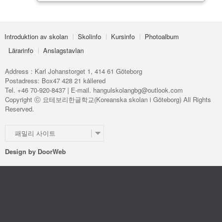
Introduktion av skolan
Skolinfo
Kursinfo
Photoalbum
Lärarinfo
Anslagstavlan
Address : Karl Johanstorget 1, 414 61 Göteborg
Postadress: Box47 428 21 kållered
Tel. +46 70-920-8437 | E-mail. hangulskolangbg@outlook.com
Copyright ⓒ 요테보리한글학교(Koreanska skolan i Göteborg) All Rights
Reserved.
패밀리 사이트
Design by
DoorWeb