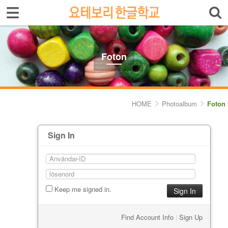
Select language
Introduktion av skolan
Foton
Skolinfo
Kursinfo
HOME
Photoalbum
Foton
Photoalbum
Sign In
- Foton
Lärarinfo
Anslagstavlan
Keep me signed in.
Find Account Info
|
Sign Up