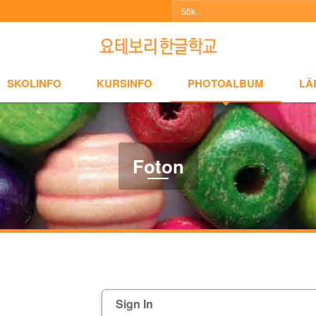
NFO
KURSINFO
PHOTOALBUM
LÄRARINFO
A
SKOLINFO
KURSINFO
PHOTOALBUM
LÄ
Foton
Sign In