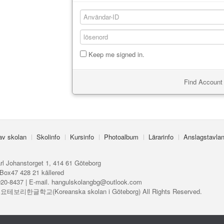
Keep me signed in.
Find Account 
 av skolan
Skolinfo
Kursinfo
Photoalbum
Lärarinfo
Anslagstavla
rl Johanstorget 1, 414 61 Göteborg
Box47 428 21 kållered
920-8437 | E-mail. hangulskolangbg@outlook.com
ⓒ 요테보리한글학교(Koreanska skolan i Göteborg) All Rights Reserved.