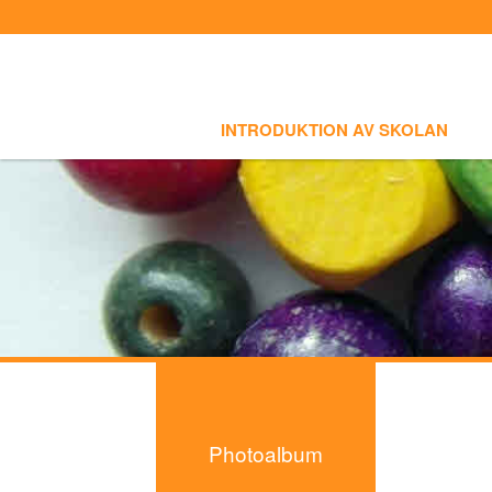
Select language
INTRODUKTION AV SKOLAN
SKOLI
Introduktion av skolan
INTRODUKTION AV SKOLAN
Skolinfo
Kursinfo
Photoalbum
- Foton
Lärarinfo
Anslagstavlan
Photoalbum