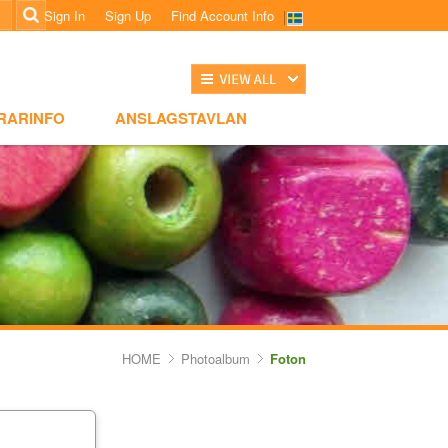
Sign In
Sign Up
Find Account Info
전체보기
NSLAGSTAVLAN
RARINFO
ANSLAGSTAVLAN
HOME
Photoalbum
Foton