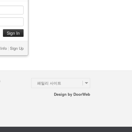
Info
|
Sign Up
n
패밀리 사이트
Design by
DoorWeb