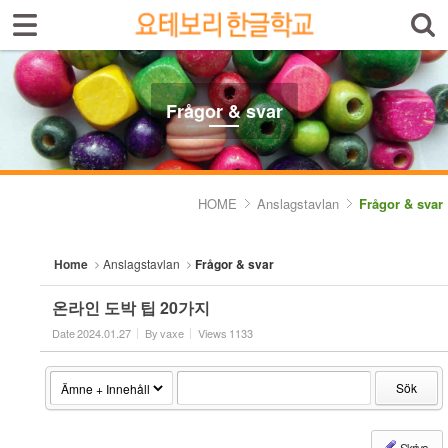
Sign In
Sign Up
Sketchbook5, 스케치북5
Select language
Introduktion av skolan
Frågor & svar
Skolinfo
Sketchbook5, 스케치북5
Kursinfo
HOME
Anslagstavlan
Frågor & svar
Photoalbum
Home
Anslagstavlan
Frågor & svar
Lärarinfo
온라인 도박 팁 20가지
Anslagstavlan
Date
2024.01.27
By
vaxe
Views
1133
- Frågor & svar
Sök
- Fria ord
Skriva