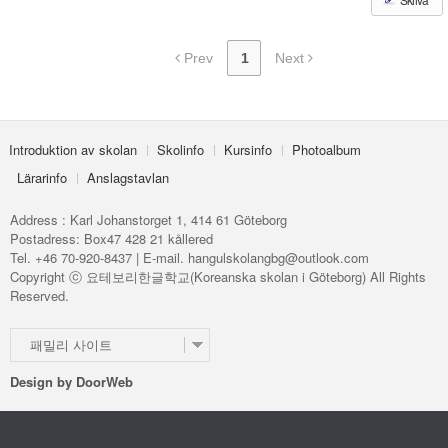
Prev
1
Next
Introduktion av skolan
Skolinfo
Kursinfo
Photoalbum
Lärarinfo
Anslagstavlan
Address : Karl Johanstorget 1, 414 61 Göteborg
Postadress: Box47 428 21 kållered
Tel. +46 70-920-8437 | E-mail. hangulskolangbg@outlook.com
Copyright ⓒ 요테보리한글학교(Koreanska skolan i Göteborg) All Rights
Reserved.
패밀리 사이트
Design by
DoorWeb