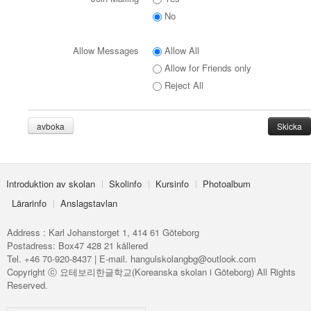
No
Allow Messages
Allow All
Allow for Friends only
Reject All
avboka
Introduktion av skolan
Skolinfo
Kursinfo
Photoalbum
Lärarinfo
Anslagstavlan
Address : Karl Johanstorget 1, 414 61 Göteborg
Postadress: Box47 428 21 kållered
Tel. +46 70-920-8437 | E-mail. hangulskolangbg@outlook.com
Copyright ⓒ 요테보리한글학교(Koreanska skolan i Göteborg) All Rights
Reserved.