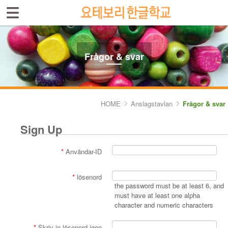
Sign In
Sign Up
Select language
Introduktion av skolan
Frågor & svar
Skolinfo
Kursinfo
HOME
Anslagstavlan
Frågor & svar
Photoalbum
Sign Up
Lärarinfo
*
Användar-ID
Anslagstavlan
*
lösenord
- Frågor & svar
the password must be at least 6, and
must have at least one alpha
- Fria ord
character and numeric characters
*
Skriv in lösenord igen