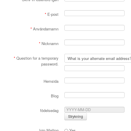
*
E-post
*
Användarnamn
*
Nicknamn
*
Question for a temporary
password.
Hemsida
Blog
födelsedag
Join Mailing
Yes