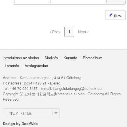
Skriva
Prev
1
Next
Introduktion av skolan
Skolinfo
Kursinfo
Photoalbum
Lärarinfo
Anslagstavlan
Address : Karl Johanstorget 1, 414 61 Göteborg
Postadress: Box47 428 21 kållered
Tel. +46 70-920-8437 | E-mail. hangulskolangbg@outlook.com
Copyright ⓒ 요테보리한글학교(Koreanska skolan i Göteborg) All Rights
Reserved.
패밀리 사이트
Design by
DoorWeb