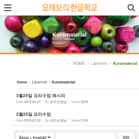
Sign In
Sign Up
Sketchbook5, 스케치북5
Select language
Introduktion av skolan
Kursmaterial
Skolinfo
Sketchbook5, 스케치북5
Kursinfo
HOME
Lärarinfo
Kursmaterial
Photoalbum
Home
Lärarinfo
Kursmaterial
Lärarinfo
3월25일 요리수업 레시피
- Kursplan
Date
By
Views
2018.03.27
요리선생님
2235
- Kursmaterial
2월25일 요리수업
Date
By
Views
2018.02.25
요리선생님
2103
Anslagstavlan
Sök