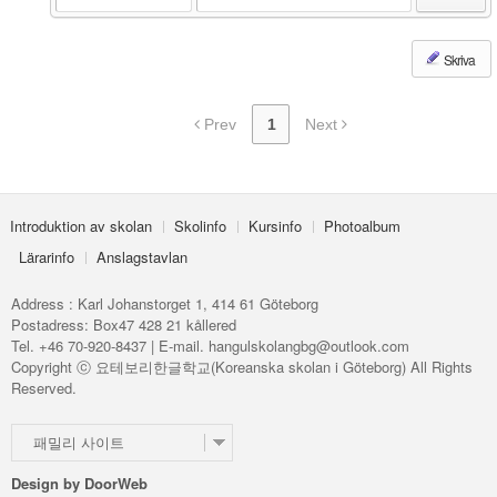
Skriva
Prev
1
Next
Introduktion av skolan
Skolinfo
Kursinfo
Photoalbum
Lärarinfo
Anslagstavlan
Address : Karl Johanstorget 1, 414 61 Göteborg
Postadress: Box47 428 21 kållered
Tel. +46 70-920-8437 | E-mail. hangulskolangbg@outlook.com
Copyright ⓒ 요테보리한글학교(Koreanska skolan i Göteborg) All Rights
Reserved.
패밀리 사이트
Design by
DoorWeb