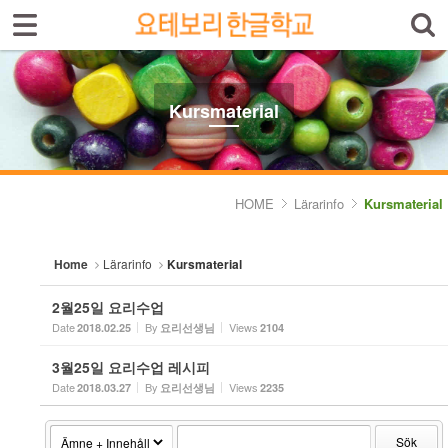
Sign In
Sign Up
Sketchbook5, 스케치북5
Select language
Introduktion av skolan
Kursmaterial
Skolinfo
Sketchbook5, 스케치북5
Kursinfo
HOME
Lärarinfo
Kursmaterial
Photoalbum
Home
Lärarinfo
Kursmaterial
Lärarinfo
2월25일 요리수업
- Kursplan
Date
By
Views
2018.02.25
요리선생님
2104
- Kursmaterial
3월25일 요리수업 레시피
Date
By
Views
2018.03.27
요리선생님
2235
Anslagstavlan
Sök