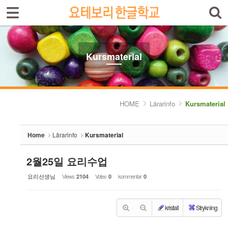
Sign In
Sign Up
Sketchbook5, 스케치북5
Select language
Introduktion av skolan
Kursmaterial
Skolinfo
Sketchbook5, 스케치북5
Kursinfo
HOME
Lärarinfo
Kursmaterial
Photoalbum
Home
Lärarinfo
Kursmaterial
Lärarinfo
2월25일 요리수업
- Kursplan
요리선생님
Views
Votes
kommentar
2104
0
0
- Kursmaterial
Anslagstavlan
kristall
Strykning