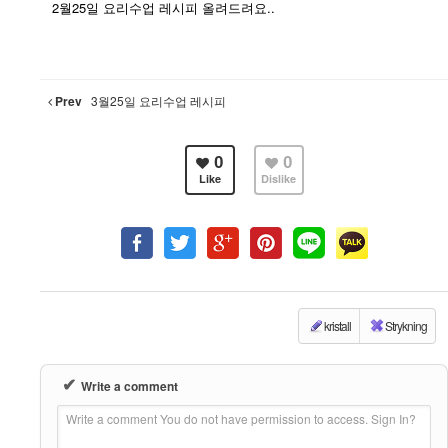
2월25일 요리수업 레시피 올려드려요..
Prev
3월25일 요리수업 레시피
0
0
Like
Dislike
kristall
Strykning
✔
Write a comment
Write a comment You do not have permission to access. Sign In?