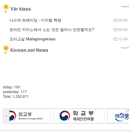
+more
Vår klass
나스닥 트레이딩 - 디지털 혁명
03-26
온라인 카지노에서 노는 것은 얼마나 안전할까요?
02-05
요리교실 Matlagningsklass
12-24
한국어 중급반 Koreanska Medel
12-24
+more
Korean.net News
한국어 초급반 Koreanska Grund
12-24
today:
100
yesterday:
117
Total:
1,252,971