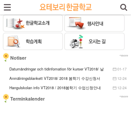
Sign In
Sign Up
Select language
Introduktion av skolan
Skolinfo
Kursinfo
+more
Notiser
Photoalbum
Datumändringar och tidinfomation för kurser VT2018/ 날
01-17
짜변경 및 수업시간안내
Anmälningsblankett VT2018/ 2018 봄학기 수강신청서
12-24
Lärarinfo
Hangulskolan info VT2018 / 2018봄학기 수업신청안내
12-24
Anslagstavlan
요테보리한글학교 홈페이지가 개설되었습니다.
12-20
+more
Terminkalender