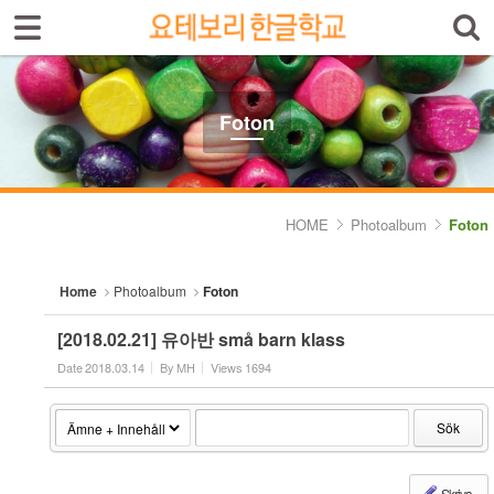
Sign In
Sign Up
Sketchbook5, 스케치북5
Select language
Introduktion av skolan
Foton
Skolinfo
Sketchbook5, 스케치북5
Kursinfo
HOME
Photoalbum
Foton
Photoalbum
Home
Photoalbum
Foton
- Foton
[2018.02.21] 유아반 små barn klass
Lärarinfo
Date
2018.03.14
By
MH
Views
1694
Anslagstavlan
Sök
Skriva