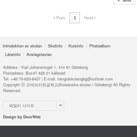
Prev
1
Next
Introduktion av skolan
Skolinfo
Kursinfo
Photoalbum
Lärarinfo
Anslagstavlan
Address : Karl Johanstorget 1, 414 61 Göteborg
Postadress: Box47 428 21 kållered
Tel. +46 70-920-8437 | E-mail. hangulskolangbg@outlook.com
Copyright ⓒ 요테보리한글학교(Koreanska skolan i Göteborg) All Rights
Reserved.
패밀리 사이트
Design by
DoorWeb