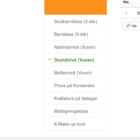
Nej.
- Kvällskurs på tisdagar
한
1
- Matlagningsklass
Småbarnklass (3-4år)
Sök
- K-Make-up kurs
Barnklass (5-6år)
Photoalbum
Nybörjarnivå (Vuxen)
Lärarinfo
Grundnivå (Vuxen)
Anslagstavlan
Mellannivå (Vuxen)
Prova på Koreanska
Kvällskurs på tisdagar
Matlagningsklass
K-Make-up kurs