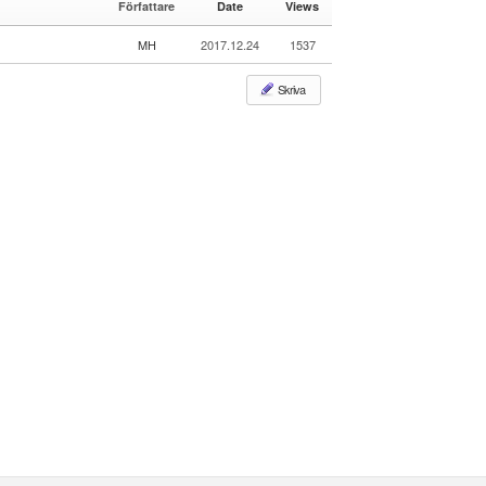
Författare
Date
Views
e
le
r
MH
2017.12.24
1537
y
Skriva