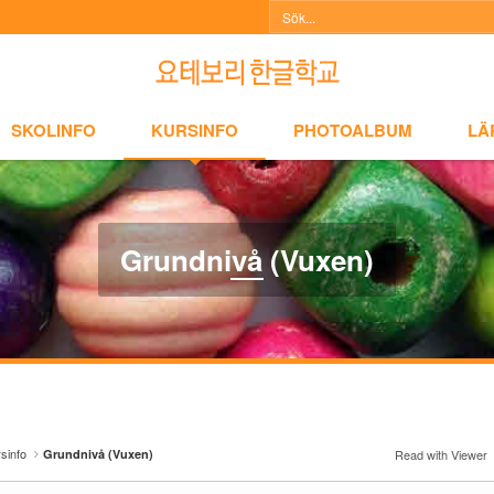
NFO
KURSINFO
PHOTOALBUM
LÄRARINFO
A
SKOLINFO
KURSINFO
PHOTOALBUM
LÄ
Grundnivå (Vuxen)
sinfo
Grundnivå (Vuxen)
Read with Viewer