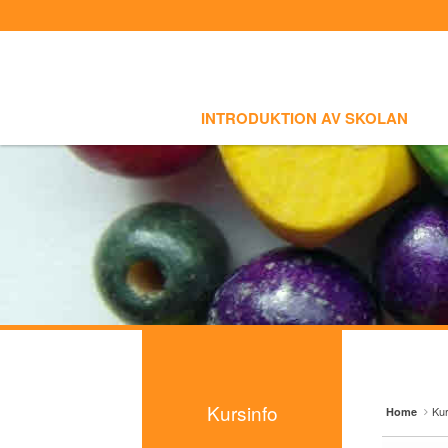
Sign In
Sign Up
Sketchbook5, 스케치북5
Sketchbook5, 스케치북5
Select language
INTRODUKTION AV SKOLAN
SKOLI
Introduktion av skolan
INTRODUKTION AV SKOLAN
Skolinfo
Sketchbook5, 스케치북5
Sketchbook5, 스케치북5
Kursinfo
- Småbarnklass (3-4år)
- Barnklass (5-6år)
- Nybörjarnivå (Vuxen)
- Grundnivå (Vuxen)
- Mellannivå (Vuxen)
Kursinfo
Kur
Home
- Prova på Koreanska