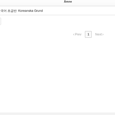
Ämne
국어 초급반 Koreanska Grund
Prev
1
Next