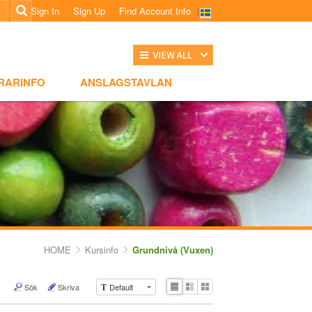
Sign In
Sign Up
Find Account Info
전체보기
NSLAGSTAVLAN
RARINFO
ANSLAGSTAVLAN
HOME
Kursinfo
Grundnivå (Vuxen)
Sök
Skriva
Default
T
Li
Zi
G
st
n
al