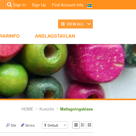
Sign In
Sign Up
Find Account Info
전체보기
NSLAGSTAVLAN
RARINFO
ANSLAGSTAVLAN
HOME
Kursinfo
Matlagningsklass
Sök
Skriva
Default
T
Li
Zi
G
st
n
al