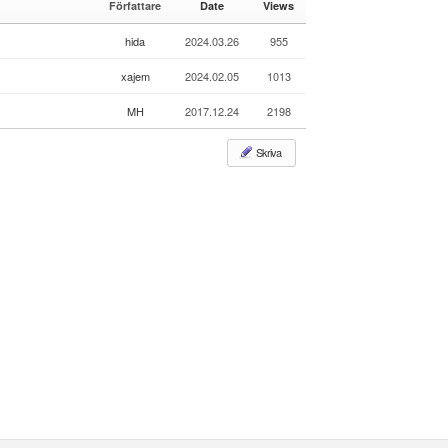
Författare
Date
Views
e
le
r
hida
2024.03.26
955
y
xajem
2024.02.05
1013
MH
2017.12.24
2198
Skriva