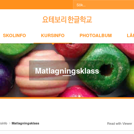
NFO
KURSINFO
PHOTOALBUM
LÄRARINFO
A
SKOLINFO
KURSINFO
PHOTOALBUM
LÄ
Matlagningsklass
sinfo
Matlagningsklass
Read with Viewer