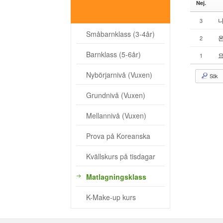
Nej.
- Kvällskurs på tisdagar
나
3
- Matlagningsklass
Småbarnklass (3-4år)
2
- K-Make-up kurs
Barnklass (5-6år)
요
1
Photoalbum
Nybörjarnivå (Vuxen)
Sök
Lärarinfo
Grundnivå (Vuxen)
Anslagstavlan
Mellannivå (Vuxen)
Prova på Koreanska
Kvällskurs på tisdagar
Matlagningsklass
K-Make-up kurs