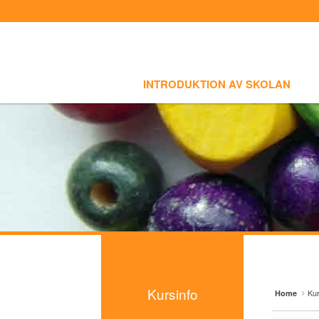
Sign In
Sign Up
Sketchbook5, 스케치북5
Sketchbook5, 스케치북5
Select language
INTRODUKTION AV SKOLAN
SKOLI
Introduktion av skolan
INTRODUKTION AV SKOLAN
Skolinfo
Sketchbook5, 스케치북5
Sketchbook5, 스케치북5
Kursinfo
- Småbarnklass (3-4år)
- Barnklass (5-6år)
- Nybörjarnivå (Vuxen)
- Grundnivå (Vuxen)
- Mellannivå (Vuxen)
Kursinfo
Kur
Home
- Prova på Koreanska