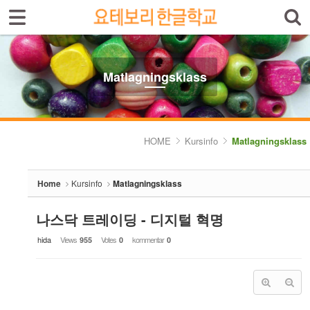
Sign In
Sign Up
Sketchbook5, 스케치북5
Select language
Introduktion av skolan
Matlagningsklass
Skolinfo
Sketchbook5, 스케치북5
Kursinfo
HOME
Kursinfo
Matlagningsklass
- Småbarnklass (3-4år)
Home
Kursinfo
Matlagningsklass
- Barnklass (5-6år)
- Nybörjarnivå (Vuxen)
나스닥 트레이딩 - 디지털 혁명
hida
Views
Votes
kommentar
955
0
0
- Grundnivå (Vuxen)
- Mellannivå (Vuxen)
- Prova på Koreanska