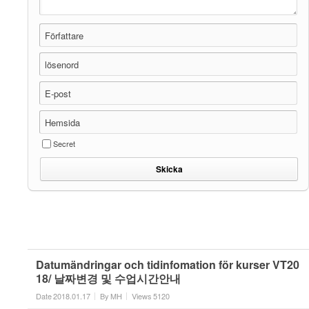
Författare
lösenord
E-post
Hemsida
Secret
Datumändringar och tidinfomation för kurser VT20
18/ 날짜변경 및 수업시간안내
Date
2018.01.17
By
MH
Views
5120