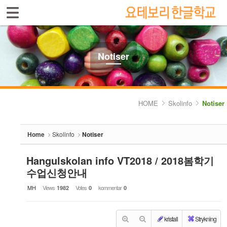
Sign In
Sign Up
Sketchbook5, 스케치북5
Select language
Introduktion av skolan
Notiser
Skolinfo
Sketchbook5, 스케치북5
- Notiser
HOME
Skolinfo
Notiser
- Terminkalender
Home
Skolinfo
Notiser
Kursinfo
Hangulskolan info VT2018 / 2018봄학기
Photoalbum
수업신청안내
Lärarinfo
MH
Views
Votes
kommentar
1982
0
0
Anslagstavlan
kristall
Strykning