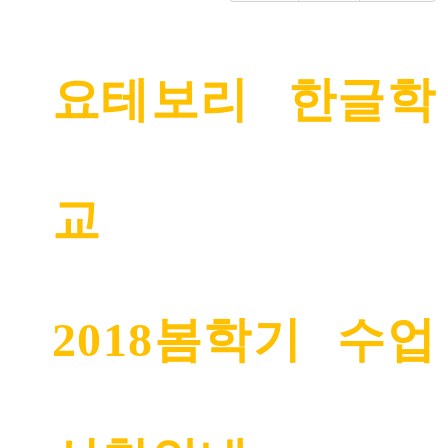
요테보리 한글학
교
2018
봄학기 수업