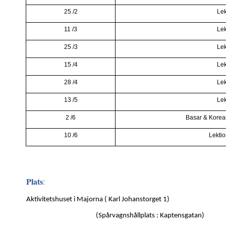
25 /2
Lek
11 /3
Lek
25 /3
Lek
15 /4
Lek
28 /4
Lek
13 /5
Lek
2 /6
Basar & Korean
10 /6
Lekti
Plats
:
Aktivitetshuset i Majorna ( Karl Johanstorget 1)
(Spårvagnshållplats : Kaptensgatan)