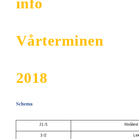
info
Vårterminen
2018
Schema
21 /1
Niv
åtest
3 /2
Lek