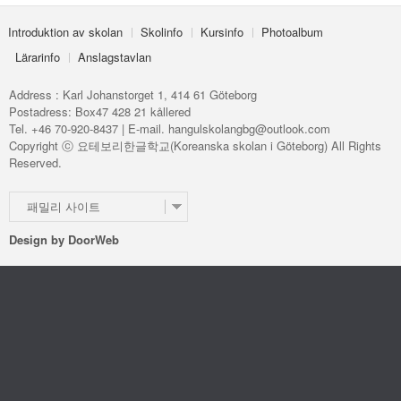
Introduktion av skolan
Skolinfo
Kursinfo
Photoalbum
Lärarinfo
Anslagstavlan
Address : Karl Johanstorget 1, 414 61 Göteborg
Postadress: Box47 428 21 kållered
Tel. +46 70-920-8437 | E-mail. hangulskolangbg@outlook.com
Copyright ⓒ 요테보리한글학교(Koreanska skolan i Göteborg) All Rights
Reserved.
패밀리 사이트
Design by
DoorWeb