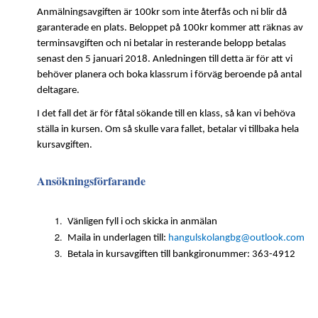
Anmälningsavgiften är 100kr som inte återfås och ni blir då
garanterade en plats. Beloppet på 100kr kommer att räknas av
terminsavgiften och ni betalar in resterande belopp betalas
senast den 5 januari 2018. Anledningen till detta är för att vi
behöver planera och boka klassrum i förväg beroende på antal
deltagare.
I det fall det är för fåtal sökande till en klass, så kan vi behöva
ställa in kursen. Om så skulle vara fallet, betalar vi tillbaka hela
kursavgiften.
Ansökningsförfarande
Vänligen fyll i och skicka in anmälan
Maila in underlagen till:
hangulskolangbg@outlook.com
Betala in kursavgiften till bankgironummer: 363-4912