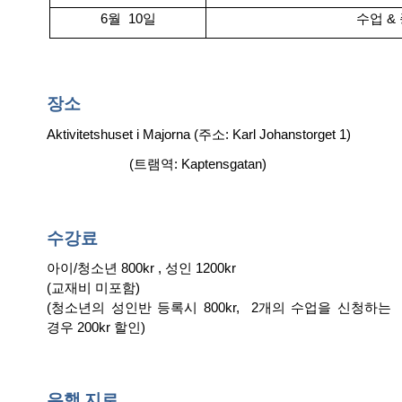
6월 10일
수업
&
장소
Aktivitetshuset i Majorna (주소: Karl Johanstorget 1)
(트램역: Kaptensgatan)
수강료
아이
/
청소년
800kr ,
성인
1200kr
(
교재비 미포
함
)
(청소년의 성인반 등록시 800kr, 2개의 수업을 신청하는
경우
200kr
할인
)
은행
지로