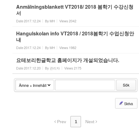
Anmälningsblankett VT2018/ 2018 봄학기 수강신청
서
Date
2017.12.24
By
MH
Views
2042
Hangulskolan info VT2018 / 2018봄학기 수업신청안
내
Date
2017.12.24
By
MH
Views
1982
요테보리한글학교 홈페이지가 개설되었습니다.
Date
2017.12.20
By
관리자
Views
2175
Sök
Skriva
Prev
1
Next