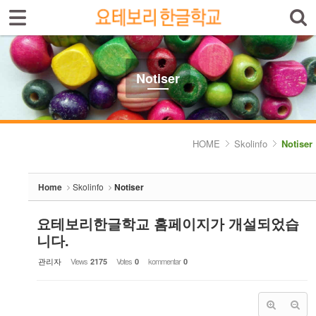
Sign In
Sign Up
Sketchbook5, 스케치북5
Select language
Introduktion av skolan
Notiser
Skolinfo
Sketchbook5, 스케치북5
- Notiser
HOME
Skolinfo
Notiser
- Terminkalender
Home
Skolinfo
Notiser
Kursinfo
요테보리한글학교 홈페이지가 개설되었습
Photoalbum
니다.
Lärarinfo
관리자
Views
Votes
kommentar
2175
0
0
Anslagstavlan