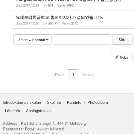
Date
By
Views
2017.12.24
MH
1982
요테보리한글학교 홈페이지가 개설되었습니다.
Date
By
Views
2017.12.20
관리자
2175
Sök
Skriva
Prev
1
Next
Introduktion av skolan
Skolinfo
Kursinfo
Photoalbum
Lärarinfo
Anslagstavlan
Address : Karl Johanstorget 1, 414 61 Göteborg
Postadress: Box47 428 21 kållered