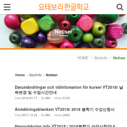
Sign In
Sign Up
Sketchbook5, 스케치북5
Select language
Introduktion av skolan
Notiser
Skolinfo
Sketchbook5, 스케치북5
- Notiser
HOME
Skolinfo
Notiser
- Terminkalender
Home
Skolinfo
Notiser
Kursinfo
Datumändringar och tidinfomation för kurser VT2018/ 날
Photoalbum
짜변경 및 수업시간안내
Date
By
Views
2018.01.17
MH
5120
Lärarinfo
Anmälningsblankett VT2018/ 2018 봄학기 수강신청서
Anslagstavlan
Date
By
Views
2017.12.24
MH
2042
Hangulskolan info VT2018 / 2018봄학기 수업신청안내