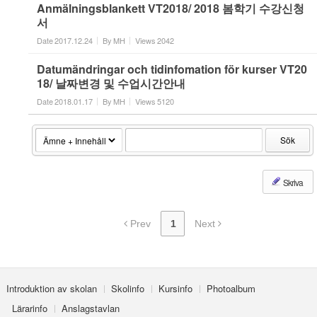
Anmälningsblankett VT2018/ 2018 봄학기 수강신청
서
Date
2017.12.24
By
MH
Views
2042
Datumändringar och tidinfomation för kurser VT20
18/ 날짜변경 및 수업시간안내
Date
2018.01.17
By
MH
Views
5120
Sök
Skriva
Prev
1
Next
Introduktion av skolan
Skolinfo
Kursinfo
Photoalbum
Lärarinfo
Anslagstavlan