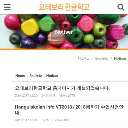
Sign In
Sign Up
Sketchbook5, 스케치북5
Select language
Introduktion av skolan
Notiser
Skolinfo
Sketchbook5, 스케치북5
- Notiser
HOME
Skolinfo
Notiser
- Terminkalender
Home
Skolinfo
Notiser
Kursinfo
요테보리한글학교 홈페이지가 개설되었습니다.
Photoalbum
Date
2017.12.20
By
관리자
Views
2175
Lärarinfo
Hangulskolan info VT2018 / 2018봄학기 수업신청안
내
Anslagstavlan
Date
2017.12.24
By
MH
Views
1982