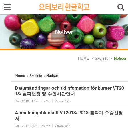
Sign In
Sign Up
Sketchbook5, 스케치북5
Select language
Introduktion av skolan
Notiser
Skolinfo
Sketchbook5, 스케치북5
- Notiser
HOME
Skolinfo
Notiser
- Terminkalender
Home
Skolinfo
Notiser
Kursinfo
Datumändringar och tidinfomation för kurser VT20
Photoalbum
18/ 날짜변경 및 수업시간안내
Date
2018.01.17
By
MH
Views
5120
Lärarinfo
Anmälningsblankett VT2018/ 2018 봄학기 수강신청
Anslagstavlan
서
Date
2017.12.24
By
MH
Views
2042